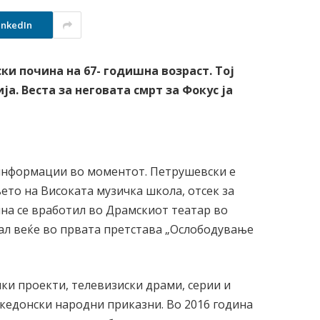
inkedIn
и почина на 67- годишна возраст. Тој
ја. Веста за неговата смрт за Фокус ја
 информации во моментот. Петрушевски е
ето на Високата музичка школа, отсек за
ина се вработил во Драмскиот театар во
нал веќе во првата претстава „Ослободување
ки проекти, телевизиски драми, серии и
акедонски народни приказни. Во 2016 година