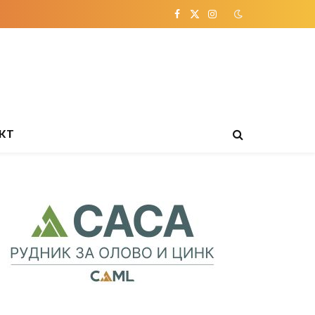
Facebook
X
Instagram
(Twitter)
КТ