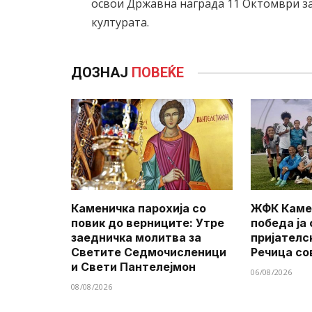
освои Државна награда 11 Октомври за
културата.
ДОЗНАЈ
ПОВЕЌЕ
Каменичка парохија со
ЖФК Каме
повик до верниците: Утре
победа ја
заедничка молитва за
пријателс
Светите Седмочисленици
Речица со
и Свети Пантелејмон
06/08/2026
08/08/2026