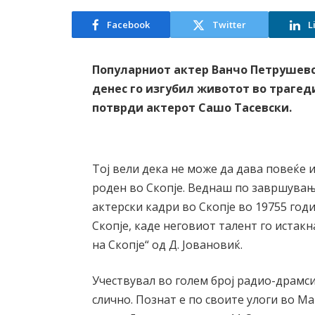
Facebook
Twitter
L
Популарниот актер Ванчо Петрушевск
денес го изгубил животот во трагеди
потврди актерот Сашо Тасевски.
Тој вели дека не може да дава повеќе
роден во Скопје. Веднаш по завршувањ
актерски кадри во Скопје во 19755 год
Скопје, каде неговиот талент го истак
на Скопје“ од Д. Јовановиќ.
Учествувал во голем број радио-драмси
слично. Познат е по своите улоги во М