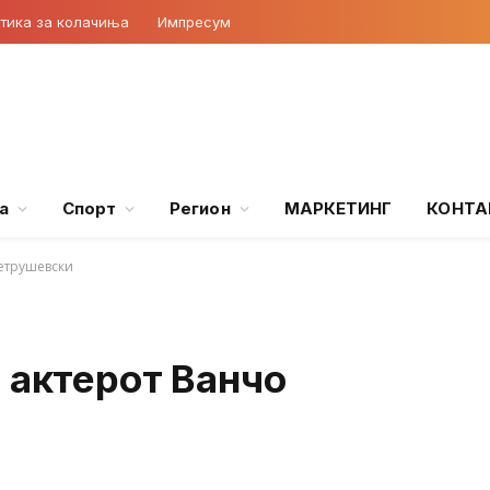
тика за колачиња
Импресум
а
Спорт
Регион
МАРКЕТИНГ
КОНТА
Петрушевски
 актерот Ванчо