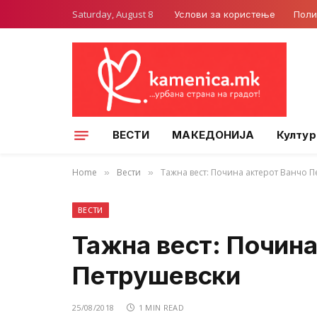
Saturday, August 8
Услови за користење
Поли
ВЕСТИ
МАКЕДОНИЈА
Култур
Home
Вести
Тажна вест: Почина актерот Ванчо 
»
»
ВЕСТИ
Тажна вест: Почина
Петрушевски
25/08/2018
1 MIN READ