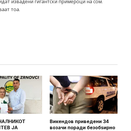
идат извадени гигантски примероци на сом.
аат тоа.
ЧАЛНИКОТ
Викендов приведени 34
ТЕВ ЈА
возачи поради безобѕирно