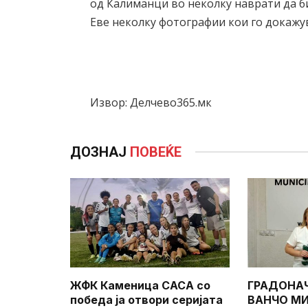
од Калиманци во неколку наврати да б
Еве неколку фотографии кои го докажув
Извор: Делчево365.мк
ДОЗНАЈ
ПОВЕЌЕ
ЖФК Каменица САСА со
ГРАДОНА
победа ја отвори серијата
ВАНЧО МИ