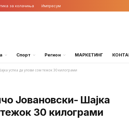
тика за колачиња
Импресум
а
Спорт
Регион
МАРКЕТИНГ
КОНТА
ајка успеа да улови сом тежок 30 килограми
чо Јовановски- Шајка
 тежок 30 килограми