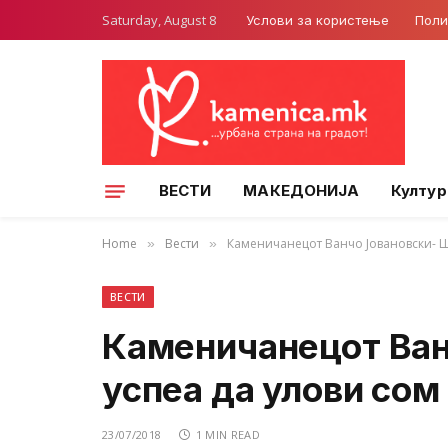
Saturday, August 8
Услови за користење
Поли
ВЕСТИ
МАКЕДОНИЈА
Култур
Home
Вести
Каменичанецот Ванчо Јовановски- Ш
»
»
ВЕСТИ
Каменичанецот Ван
успеа да улови сом
23/07/2018
1 MIN READ