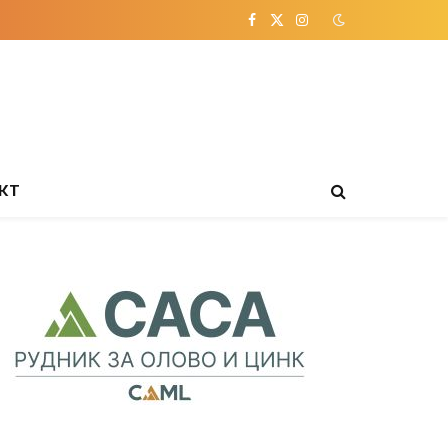
Facebook
X
Instagram
(Twitter)
КТ