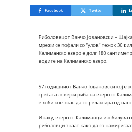
Facebook
Twitter
L
Риболовецот Ванчо Јовановски – Шајк
мрежи се пофали со “улов” тежок 30 ки
Калиманско езеро е долг 180 сантиметр
водите на Калиманско езеро.
57 годишниот Ванчо Јовановски кој е ж
среќата ловејки риба на езерото Калим
е хоби кое знае да го релаксира од нап
Инаку, езерото Калиманци изобилува с
риболовци знаат како да го намирисаат