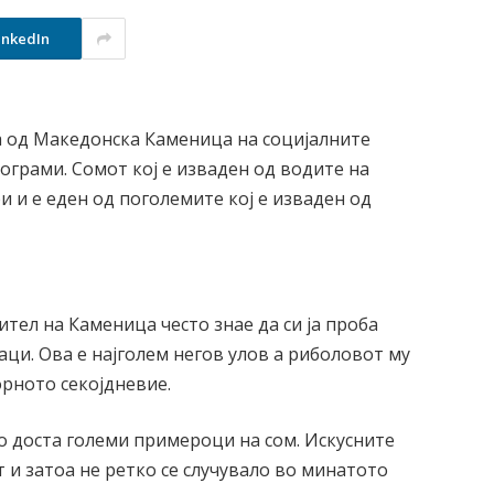
inkedIn
а од Македонска Каменица на социјалните
лограми. Сомот кој е изваден од водите на
и и е еден од поголемите кој е изваден од
ител на Каменица често знае да си ја проба
аци. Ова е најголем негов улов а риболовот му
орното секојдневие.
о доста големи примероци на сом. Искусните
 и затоа не ретко се случувало во минатото