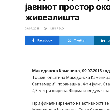
јавниот простор ок
живеалишта
09/07/2018
1 MIN READ
Facebook
Twitter
L
Македонска Каменица, 09.07.2018 го
Тошев, општина Македонска Каменица 
Септември“, поранешна „4-ти Јули“. Ст
4,5 метри ширина. Фирма изведувач н
При финализирањето на активностите 
Македонска Каменица, Соња Стаменкова