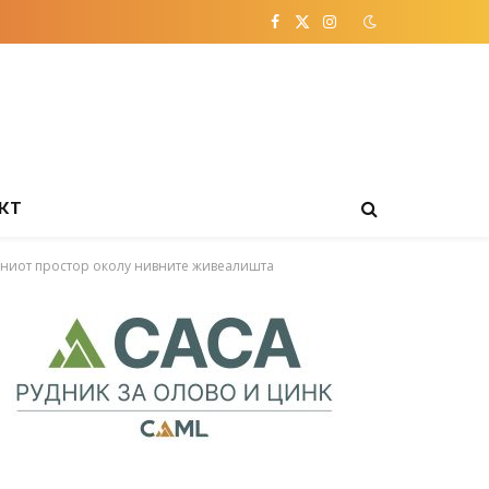
Facebook
X
Instagram
(Twitter)
КТ
авниот простор околу нивните живеалишта