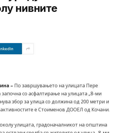
олу нивните
inkedIn
дина –
По завршувањето на улицата Пере
започна со асфалтирање на улицата „8-ми
анува збор за улица со должина од 200 метри и
а активностите е Стоименов ДООЕЛ од Кочани.
околу улицата, градоначалникот на општина
 оствари средба со жителите од улица „8-ми