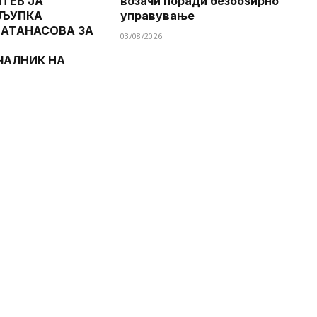
ТЕВ ЈА
возачи поради безобѕирно
 ЉУПКА
управување
 АТАНАСОВА ЗА
03/08/2026
ЧАЛНИК НА