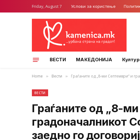
Friday, August 7
Услови за користење
Полити
ВЕСТИ
МАКЕДОНИЈА
Култур
Home
Вести
Граѓаните од „8-ми Септември“ и г
»
»
ВЕСТИ
Граѓаните од „8-ми
градоначалникот С
заедно го договори