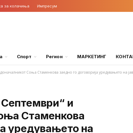
ка за колачиња
Импресум
а
Спорт
Регион
МАРКЕТИНГ
КОНТА
радоначалникот Соња Стаменкова заедно го договорија уредувањето на ј
 Септември“ и
оња Стаменкова
ја уредувањето на