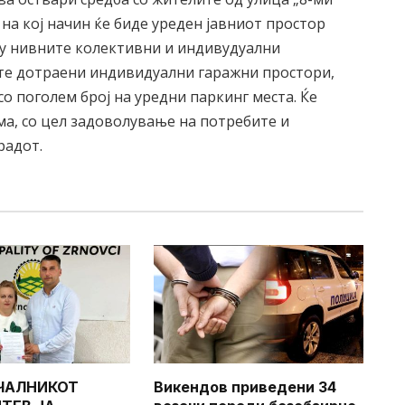
на кој начин ќе биде уреден јавниот простор
у нивните колективни и индивудуални
те дотраени индивидуални гаражни простори,
со поголем број на уредни паркинг места. Ќе
ма, со цел задоволување на потребите и
радот.
ЧАЛНИКОТ
Викендов приведени 34