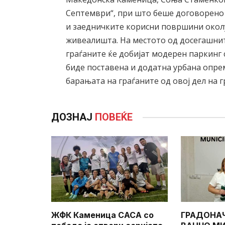
Септември“, при што беше договорено 
и заедничките корисни површини окол
живеалишта. На местото од досегашни
граѓаните ќе добијат модерен паркинг 
биде поставена и додатна урбана опре
барањата на граѓаните од овој дел на г
ДОЗНАЈ
ПОВЕЌЕ
ЖФК Каменица САСА со
ГРАДОНА