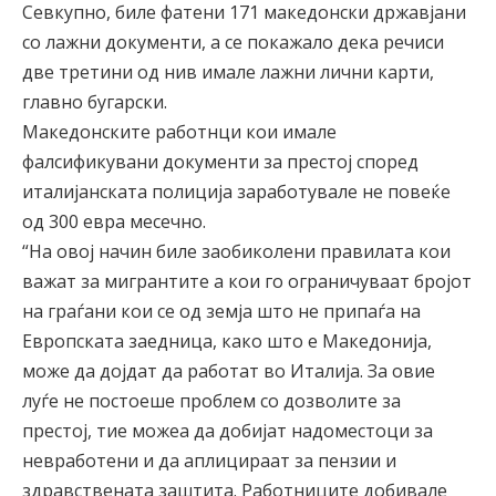
Севкупно, биле фатени 171 македонски државјани
со лажни документи, а се покажало дека речиси
две третини од нив имале лажни лични карти,
главно бугарски.
Македонските работнци кои имале
фалсификувани документи за престој според
италијанската полиција заработувале не повеќе
од 300 евра месечно.
“На овој начин биле заобиколени правилата кои
важат за мигрантите а кои го ограничуваат бројот
на граѓани кои се од земја што не припаѓа на
Европската заедница, како што е Македонија,
може да дојдат да работат во Италија. За овие
луѓе не постоеше проблем со дозволите за
престој, тие можеа да добијат надоместоци за
невработени и да аплицираат за пензии и
здравствената заштита. Работниците добивале