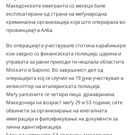
Македонските емигранти со месеци биле
експлоатирани од страна на меѓународна
криминална организација која што оперирала во
провинциајта Алба.
Во операциајта учествувале стотина карабињери
кои заедно со финансиската полиција, царина и
управата за јавни приходи ги чешлала областите
Москато и Бароло. Во завршниот дел од
операцијата кој се случил на 19 јуни учествувал и
хеликоптер на италијанската полиција.
Меѓу уапсените се четири лица државјанина
Македонија на возраст меѓу 29 и 53 години, сите
обвинети за организирање на илегалната
имиграција и фалсификување на документи за
лична идентификација.