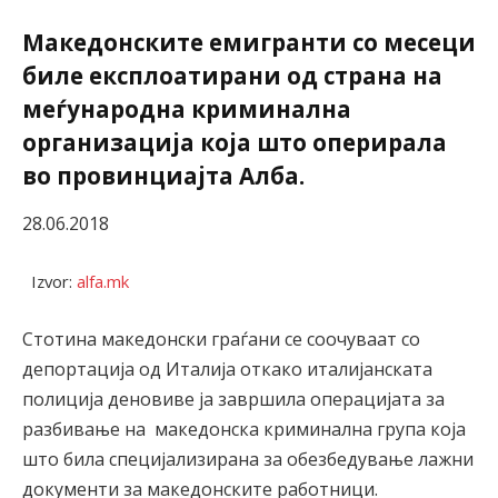
Македонските емигранти со месеци
биле експлоатирани од страна на
меѓународна криминална
организација која што оперирала
во провинциајта Алба.
28.06.2018
Izvor:
alfa.mk
Стотина македонски граѓани се соочуваат со
депортација од Италија откако италијанската
полиција деновиве ја завршила операцијата за
разбивање на македонска криминална група која
што била специјализирана за обезбедување лажни
документи за македонските работници.