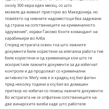
околу 300 евра еден месец, со што
можеле да живеат пристојно во Македонија, но
повеќето од нивните надоместоци беа задржани
од страна на сопствениците на криминалното
здружение“, изјави Ѓакомо Конте командант на
карабињери во Алба.
Според истрагата освен тоа што лажните
документи биле користени за илегална работа тие
биле користени и од криминалци кои што ги
искористиле лажните документи за да избегнат
контроли и да продолжат со криминални
активности. Меѓу нив е и крадец кој бил фатен
пред неколку години а кој бил во домашен
притвор но избегал со помош лажните документи.
Во истрагата не се опфатени сопствениците на
две винарските визби каде што работеле