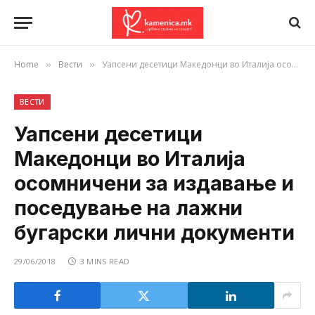
Home
Вести
Уапсени десетици Македонци во Италија осомничени за издавање и поседување на лажни бугарски лични документи
»
»
ВЕСТИ
Уапсени десетици
Македонци во Италија
осомничени за издавање и
поседување на лажни
бугарски лични документи
29/06/2018
3 MINS READ