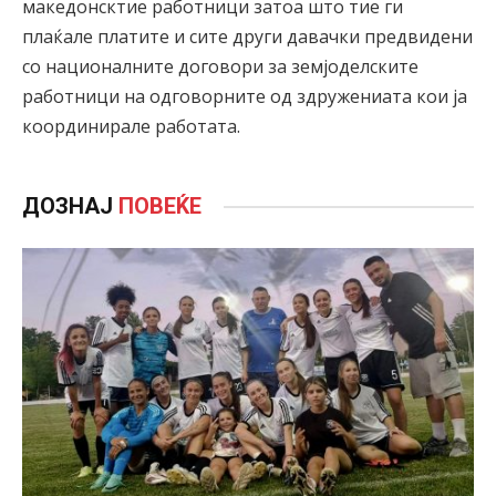
македонсктие работници затоа што тие ги
плаќале платите и сите други давачки предвидени
со националните договори за земјоделските
работници на одговорните од здружениата кои ја
координирале работата.
ДОЗНАЈ
ПОВЕЌЕ