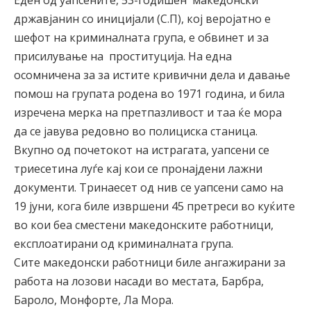
Еден од уапсените, 53-годишен македонски
државјанин со иницијали (С.П), кој веројатно е
шефот на криминалната група, е обвинет и за
присилување на проституција. На една
осомничена за за истите кривични дела и давање
помош на групата родена во 1971 година, и била
изречена мерка на претпазливост и таа ќе мора
да се јавува редовно во полициска станица.
Вкупно од почетокот на истрагата, уапсени се
триесетина луѓе кај кои се пронајдени лажни
документи. Тринаесет од нив се уапсени само на
19 јуни, кога биле извршени 45 претреси во куќите
во кои беа сместени македонските работници,
експлоатирани од криминалната група.
Сите македонски работници биле ангажирани за
работа на лозови насади во местата, Барбра,
Бароло, Монфорте, Ла Мора.