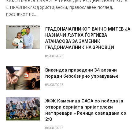
КАКО ПРАВОСЛАВНИТЕ ТРЕБА ДА СЕ ОДНЕСУВААТ КОГА
Е ПРАЗНИК? Од христијански, православен поглед,
празникот не…
ГРАДОНАЧАЛНИКОТ ВАНЧО МИТЕВ ЈА
НАЗНАЧИ ЉУПКА ЃОРГИЕВА
АТАНАСОВА ЗА ЗАМЕНИК
ГРАДОНАЧАЛНИК НА ЗРНОВЦИ
05/08/2026
Викендов приведени 34 возачи
поради безобѕирно управување
03/08/2026
ЖФК Каменица САСА со победа ја
отвори серијата пријателски
натпревари – Речица совладана со
2:0
06/08/2026