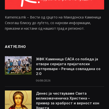
Kamenica.mk – Вести од срцето на Македонска Каменица
Секогаш блиску до луѓето, со најнови информации,
приказни и настани од нашиот град и регионот.
АКТУЕЛНО
ЖФК Каменица САСА со победа ја
отвори серијата пријателски
натпревари – Речица совладана со
2:0
06/08/2026
Денес ја чествуваме Света
великомаченичка Христина –
пример за храброст и верност кон
Христа