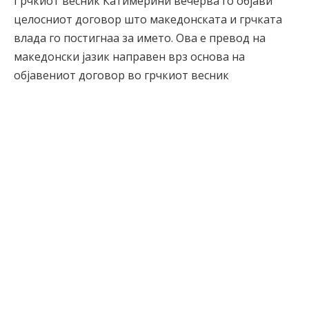
Грчкиот весник Катимерини вечерва го објави
целосниот договор што македонската и грчката
влада го постигнаа за името. Ова е превод на
македонски јазик направен врз основа на
објавениот договор во грчкиот весник