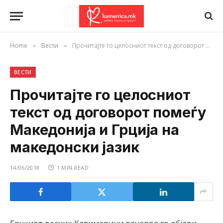
Home
Вести
Прочитајте го целосниот текст од договорот помеѓу Македонија и Грција на македонски јазик
»
»
ВЕСТИ
Прочитајте го целосниот
текст од договорот помеѓу
Македонија и Грција на
македонски јазик
14/06/2018
1 MIN READ