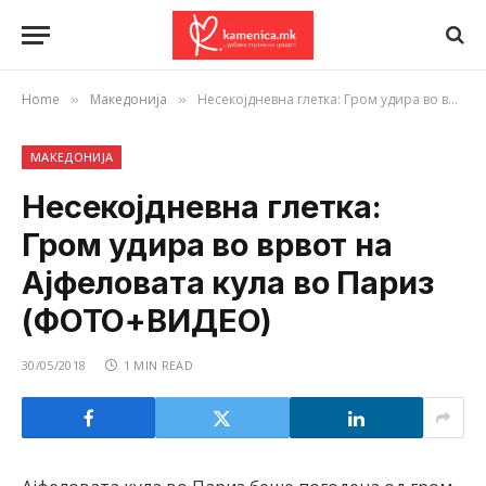
Home
Македонија
Несекојдневна глетка: Гром удира во врвот на Ајфеловата кула во Париз (ФОТО+ВИДЕО)
»
»
МАКЕДОНИЈА
Несекојдневна глетка:
Гром удира во врвот на
Ајфеловата кула во Париз
(ФОТО+ВИДЕО)
30/05/2018
1 MIN READ