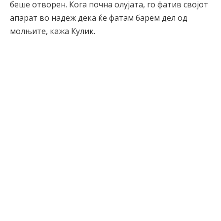
беше отворен. Кога почна олујата, го фатив својот
апарат во надеж дека ќе фатам барем дел од
молњите, кажа Кулик.