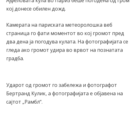
Ајфеловата кула во Париз беше погодена од гром
кој донесе обилен дожд.
Камерата на париската метеоролошка веб
страница го фати моментот во кој громот пред
два дена ја погодува кулата. На фотографијата се
гледа ако громот удира во врвот на познатата
градба.
Ударот од громот го забележа и фотографот
Бертранд Кулик, а фотографијата е објавена на
сајтот „Рамбл“.