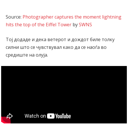
Source:
Photographer captures the moment lightning
hits the top of the Eiffel Tower
by
SWNS
Тој додаде и дека ветерот и дождот биле толку
силни што се чувствувал како да се наоѓа во
средиште на олуја.