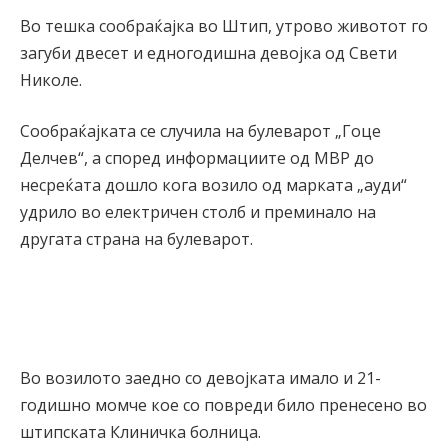
Во тешка сообраќајка во Штип, утрово животот го
загуби двесет и едногодишна девојка од Свети
Николе.
Сообраќајката се случила на булеварот „Гоце
Делчев“, а според информациите од МВР до
несреќата дошло кога возило од марката „ауди“
удрило во електричен столб и преминало на
другата страна на булеварот.
Во возилото заедно со девојката имало и 21-
годишно момче кое со повреди било пренесено во
штипската Клиничка болница.