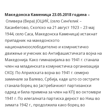
Македонска Каменица 23.05.2018 година –
Оливера (Вера) ЈОЦИЌ, (село Синѓелиќ –
Хасанбегово, Скопско на 21 август 1923 – 23 мај
1944, село Саса, Македонска Каменица) истакнат
припадник на македонското
националноослободително и комунистичко
движење и учесник во Антифашистичката војна на
Македонија. Како гимназијалка во 1941 г. станала
член на младинската комунистичка организација
СКОЈ. По Априлската војна во 1941 г. семејно
заминале за Валево, Србија, каде што со сестрите
станала борец во Јастребачкиот партизански
одред и била примена за член на КПЈ во октомври
1941 г. По илегалната партиска дејност во Ниш во
зимата 1942 г., продолжила како борец во