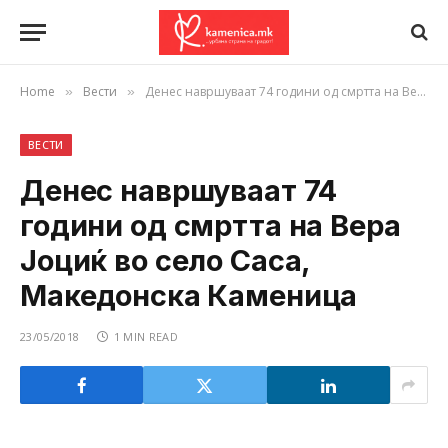
Home
Вести
Денес навршуваат 74 години од смртта на Вера Јоциќ во село Саса, Македонска Каменица
»
»
ВЕСТИ
Денес навршуваат 74
години од смртта на Вера
Јоциќ во село Саса,
Македонска Каменица
23/05/2018
1 MIN READ