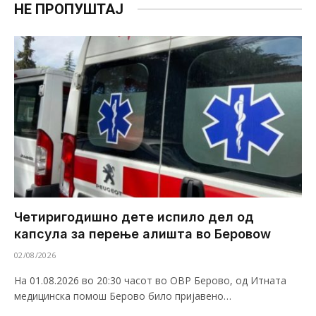
НЕ ПРОПУШТАЈ
Четиригодишно дете испило дел од
капсула за перење алишта во Беровоw
02/08/2026
На 01.08.2026 во 20:30 часот во ОВР Берово, од Итната
медицинска помош Берово било пријавено…