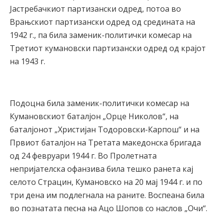
Јастребачкиот партизански одред, потоа во
Врањскиот партизански одред од средината на
1942 г., па била заменик-политички комесар на
Третиот кумановски партизански одред од крајот
на 1943 г.
Подоцна била заменик-политички комесар на
Кумановскиот баталјон „Орце Николов“, на
баталјонот „Христијан Тодоровски-Карпош“ и на
Првиот баталјон на Третата македонска бригада
од 24 февруари 1944 г. Во Пролетната
непријателска офанзива била тешко ранета кај
селото Страцин, Кумановско на 20 мај 1944 г. и по
три дена им подлегнала на раните. Воспеана била
во познатата песна на Ацо Шопов со наслов „Очи“.