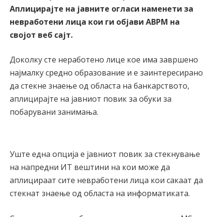
Аплицирајте на јавните огласи наменети за
невработени лица кои ги објави АВРМ на
својот веб сајт.
Доколку сте неработено лице кое има завршено
најмалку средно образование и е заинтересирано
да стекне знаење од областа на банкарството,
аплицирајте на јавниот повик за обуки за
побарувани занимања.
Уште една опција е јавниот повик за стекнување
на напредни ИТ вештини на кои може да
аплицираат сите невработени лица кои сакаат да
стекнат знаење од областа на информатиката.