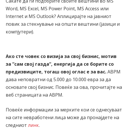
Сакате да ги подобрите своите вештини во MS
Word, MS Excel, MS Power Point, MS Access или
Internet и MS Outlook? Аплицирајте на јавниот
повик за стекнување на општи вештини (јазици и
компјутери).
Ако сте човек со визија за свој бизнис, мотив
за “сам свој газда“, енергија да се борите со
предизвиците, тогаш овој оглас е за вас.
АВРМ
дава неповратни од 5.000 до 10.000 евра за да
основате свој бизнис. Повеќе за ова, прочитајте на
веб страницата на АВРМ.
Повеќе информации за мерките кои се однесуваат
на сите невработени лица може да пронајдете на
следниот
линк
.