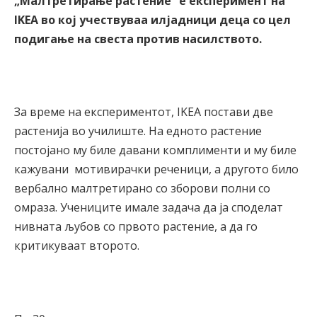
„Малтретирање растение” е експеримент на
IKEA во кој учествуваа илјадници деца со цел
подигање на свеста против насилството.
За време на експериментот, IKEA постави две
растенија во училиште. На едното растение
постојано му биле давани комплименти и му биле
кажувани мотивирачки реченици, а другото било
вербално малтретирано со зборови полни со
омраза. Учениците имале задача да ја споделат
нивната љубов со првото растение, а да го
критикуваат второто.