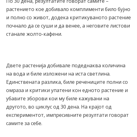
По 30 дена, резултатите говорат самите –
растението кое добивало комплименти било бујно
и полно со живот, додека критикуваното растение
почнало да се суши и да венее, а неговите листови
станале жолто-кафени.
Двете растенија добивале подеднаква количина
на вода и биле изложени на иста светлина.
Единствената разлика, биле речениците полни со
омраза и критики упатени кон едното растение и
убавите зборови кои му биле кажувани на
другото, во циклус од 30 дена. На крајот од
експериментот, импресивните резултати говорат
самите за себе.