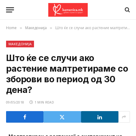
Home
Македонија
Што ќе се случи ако растение малтретираме со зборови во период од 30 дена?
»
»
МАКЕДОНИЈА
Што ќе се случи ако
растение малтретираме со
зборови во период од 30
дена?
09/05/2018
1 MIN READ