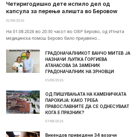
Четиригодишно дете испило дел од
капсула за перење алишта во Беровоw
02/08/2026
На 01.08.2026 во 20:30 часот во ОВР Берово, од Итната
медицинска помош Берово било пријавено…
ГРАДОНАЧАЛНИКОТ ВАНЧО МИТЕВ ЈА
НАЗНАЧИ ЉУПКА ЃОРГИЕВА
АТАНАСОВА ЗА ЗАМЕНИК
ГРАДОНАЧАЛНИК НА ЗРНОВЦИ
05/08/2026
ОД ПИШУВАЊАТА НА КАМЕНИЧКАТА
ПАРОХИЈА: КАКО ТРЕБА
ПРАВОСЛАВНИТЕ ДА СЕ ОДНЕСУВААТ
КОГА Е ПРАЗНИК?
07/08/2026
Викендов приведени 34 возачи