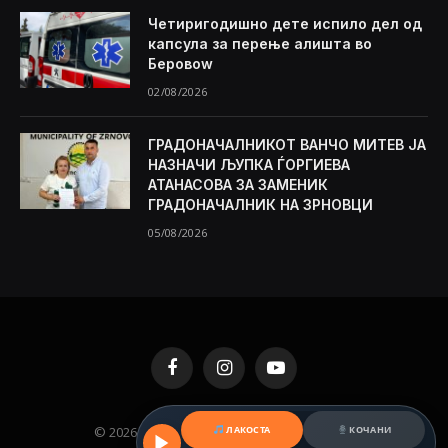
Четиригодишно дете испило дел од
капсула за перење алишта во
Беровоw
02/08/2026
ГРАДОНАЧАЛНИКОТ ВАНЧО МИТЕВ ЈА
НАЗНАЧИ ЉУПКА ЃОРГИЕВА
АТАНАСОВА ЗА ЗАМЕНИК
ГРАДОНАЧАЛНИК НА ЗРНОВЦИ
05/08/2026
Facebook
Instagram
YouTube
© 2026 KAMENICA.MK. Designed by
MKNET
.
ЛАКОСТА
КОЧАНИ