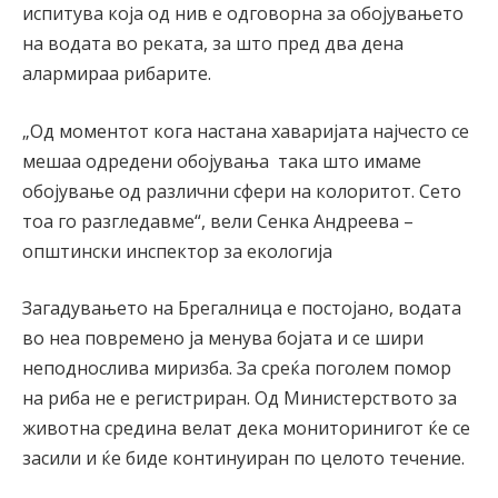
испитува која од нив е одговорна за обојувањето
на водата во реката, за што пред два дена
алармираа рибарите.
„Од моментот кога настана хаваријата најчесто се
мешаа одредени обојувања така што имаме
обојување од различни сфери на колоритот. Сето
тоа го разгледавме“, вели Сенка Андреева –
општински инспектор за екологија
Загадувањето на Брегалница е постојано, водата
во неа повремено ја менува бојата и се шири
неподнослива миризба. За среќа поголем помор
на риба не е регистриран. Од Министерството за
животна средина велат дека мониторинигот ќе се
засили и ќе биде континуиран по целото течение.