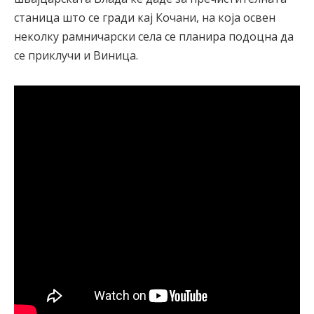
станица што се гради кај Кочани, на која освен
неколку рамничарски села се плaнира подоцна да
се приклучи и Виница.