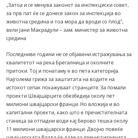
„Затоа и се менува законот за инспекциски совет,
за прв пат ќе се донесе закон за инспекција во
животна средина и тоа мора да вроди со плод“,
вели Јани Макрадули – зам. министер за животна
средина
Последниве години не се објавени истражувања за
квалитетот на река Брегалница и околните
притоки. Тој и понатаму е во пета категорија.
Најголема грижа за заштитата на водите на
истокот сепак покажуваат странците. За помали
проекти Швајцарците обезбедија околу пет
милиони швајцарски франци. Но вложија и во
капитални проекти, како што е пречистителната
станица за отпадни води кај Берово тешка околу
11 милиони швајцарски франци. Двојно повеќе
швајцарската Влада ќе даде за пречистителната