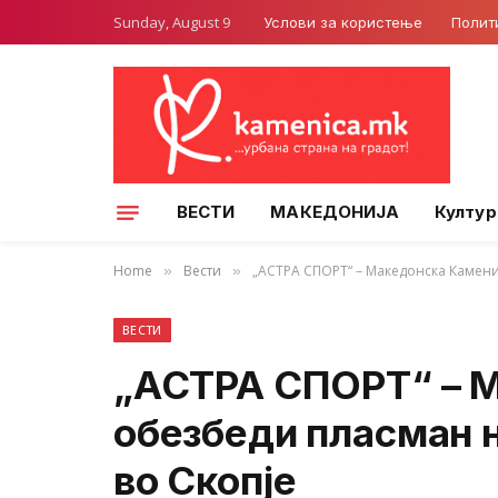
Sunday, August 9
Услови за користење
Полит
ВЕСТИ
МАКЕДОНИЈА
Култур
Home
Вести
„АСТРА СПОРТ“ – Македонска Камени
»
»
ВЕСТИ
„АСТРА СПОРТ“ – 
обезбеди пласман 
во Скопје