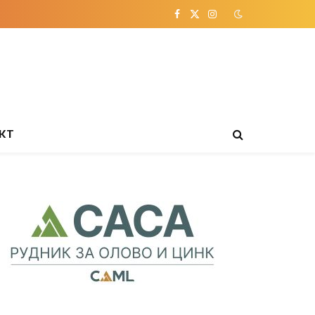
Facebook
X
Instagram
(Twitter)
КТ