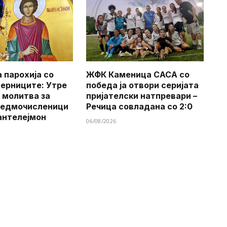
 парохија со
ЖФК Каменица САСА со
верниците: Утре
победа ја отвори серијата
 молитва за
пријателски натпревари –
Седмочисленици
Речица совладана со 2:0
антелејмон
06/08/2026