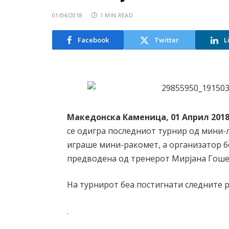
01/04/2018
1 MIN READ
Facebook
Twitter
L
Македонска Каменица, 01 Април 201
се одигра последниот турнир од мини-л
играше мини-ракомет, а организатор 
предводена од тренерот Мирјана Гоше
На турнирот беа постигнати следните р
.