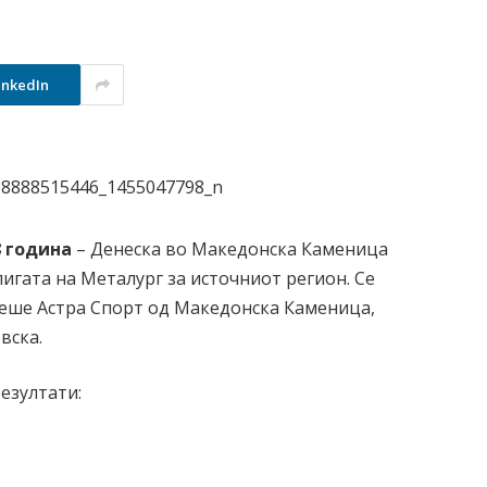
inkedIn
8 година
– Денеска во Македонска Каменица
игата на Металург за источниот регион. Се
беше Астра Спорт од Македонска Каменица,
вска.
езултати: