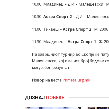
10.00 Младинец – Д.И – Малешевски М
10.30
Астра Спорт 2
– Д.И – Малешевс
11.00 Тиквеш –
Астра Спорт 2
М. 2006
11.30 Младинец –
Астра Спорт 1
Ж. 20
На завршниот турнир во Скопје ќе пату
Малешевски, кој има ист број бодови с
меѓусебен резултат.
Извор на веста:
rkmetalurg.mk
ДОЗНАЈ
ПОВЕЌЕ