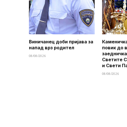
Виничанец доби пријава за
Каменичка
напад врз родител
повик до 
заедничка
08/08/2026
Светите 
и Свети П
08/08/2026