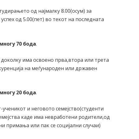
тудирањето од најмалку 8.00(осум) за
успех од 5.00(пет) во текот на последната
јмногу 70 бода
.
 доколку има освоено прва,втора или трета
куренција на меѓународен или државен
јмногу 20 бода
.
-ученикот и неговото семејство(студенти
емејства каде има невработени родители,од
ни примања или пак се социјални случаи)