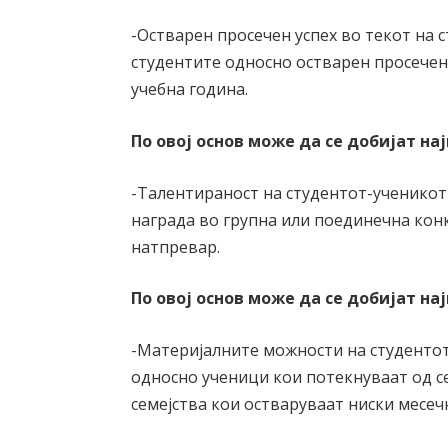
-Остварен просечен успех во текот на с
студентите односно остварен просечен 
учебна година.
По овој основ може да се добијат на
-Талентираност на студентот-ученикот
награда во групна или поединечна кон
натпревар.
По овој основ може да се добијат на
-Материјалните можности на студентот
односно ученици кои потекнуваат од с
семејства кои остваруваат ниски месеч