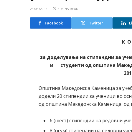
23/03/2018
3 MINS READ
Facebook
Twitter
L
К О
за доделување на стипендии за уче
и студенти од општина Македо
201
Општина Македонска Каменица за учебн
додели 20 стипендии за ученици во ос
од општина Македонска Каменица од 
6 (шест) стипендии на редовни уч
8 (осум) стипендии на редовни уч