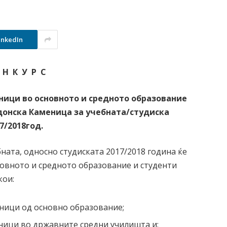
inkedIn
 Н К У Р С
ници во основното и средното образование
нска Каменица за учебната/студиска
7
/201
8
год.
ата, односно студиската 2017/2018 година ќе
новното и средното образование и студенти
кои:
еници од основно образование;
еници во државните средни училишта и;