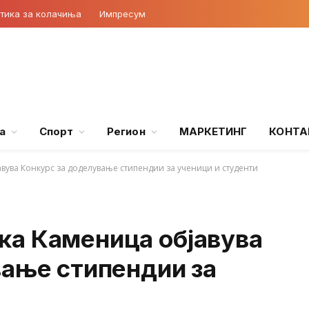
тика за колачиња
Импресум
а
Спорт
Регион
МАРКЕТИНГ
КОНТА
ува Конкурс за доделување стипендии за ученици и студенти
а Каменица објавува
вање стипендии за
и