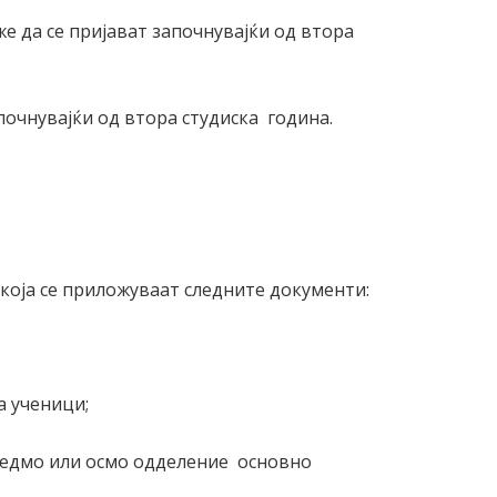
е да се пријават започнувајќи од втора
почнувајќи од втора студиска година.
 која се приложуваат следните документи:
а ученици;
 седмо или осмо одделение основно