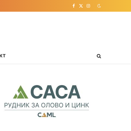
Facebook
X
Instagram
(Twitter)
КТ