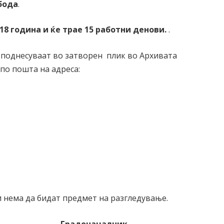
 бода
.
018 година и ќе трае 15 работни денови.
.
 поднесуваат во затворен плик во Архивата
по пошта на адреса:
 нема да бидат предмет на разгледување.
началник