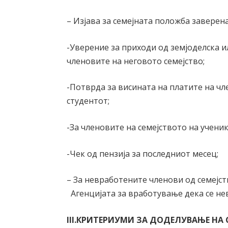
– Изјава за семејната положба заверен
-Уверение за приходи од земјоделска и
членовите на неговото семејство;
-Потврдa за висината на платите на чл
студентот;
-За членовите на семејството на учени
-Чек од пензија за последниот месец;
– За невработените членови од семејс
Агенцијата за вработување дека се не
III.
КРИТЕРИУМИ ЗА ДОДЕЛУВАЊЕ НА 