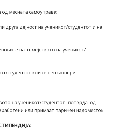
а од месната самоуправа;
ли друга дејност на ученикот/студентот и на
еновите на семејството на ученикот/
кот/студентот кои се пензионери
твото на ученикот/студентот -потврда од
вработени или примаат паричен надоместок.
СТИПЕНДИЈА
: