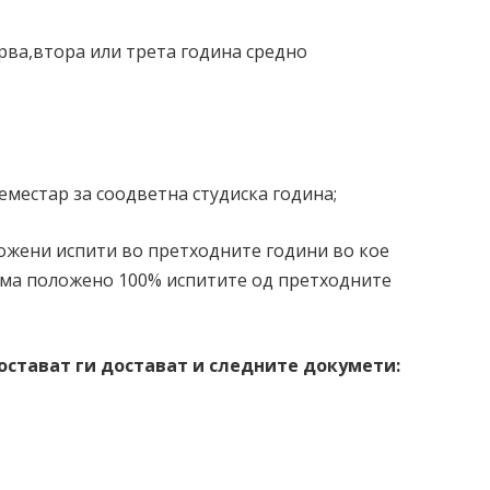
рва,втора или трета година средно
вание;
еместар за соодветна студиска година;
ложени испити во претходните години во кое
има положено 100% испитите од претходните
остават ги достават и следните докумети
: