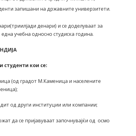
уденти запишани на државните универзитети.
нари(триилјади денари) и се доделуваат за
а една учебна односно студиска година.
ЕНДИЈА
и студенти кои се:
ица (од градот М.Каменица и населените
еница);
едит од други институции или компании;
жат да се пријавуваат започнувајќи од осмо