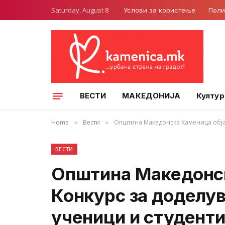
Saturday, August 8
Услови за користење
Поли
ВЕСТИ
МАКЕДОНИЈА
Култур
Home
Вести
Општина Македонска Каменица објав
»
»
ВЕСТИ
Општина Македонск
Конкурс за доделу
ученици и студент