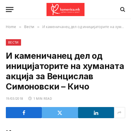
Home
Вести
И каменичанец дел од иницијаторите на хуманата акција за Венцислав Симоновски – Кичо
»
»
ВЕСТИ
И каменичанец дел од
иницијаторите на хуманата
акција за Венцислав
Симоновски – Кичо
19/03/2018
1 MIN READ