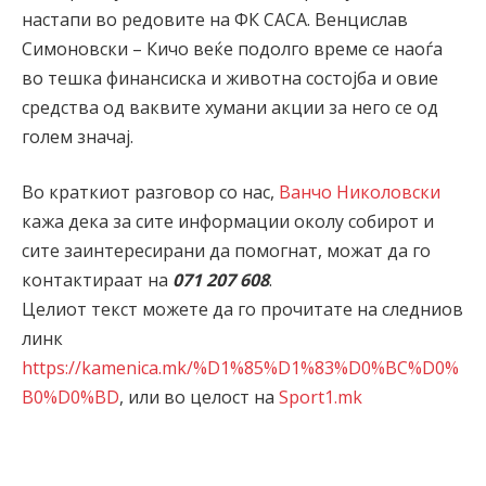
настапи во редовите на ФК САСА. Венцислав
Симоновски – Кичо веќе подолго време се наоѓа
во тешка финансиска и животна состојба и овие
средства од ваквите хумани акции за него се од
голем значај.
Во краткиот разговор со нас,
Ванчо Николовски
кажа дека за сите информации околу собирот и
сите заинтересирани да помогнат, можат да го
контактираат на
071 207 608
.
Целиот текст можете да го прочитате на следниов
линк
https://kamenica.mk/%D1%85%D1%83%D0%BC%D0%
B0%D0%BD
, или во целост на
Sport1.mk