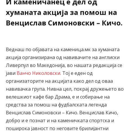
И каменичанец е дел од
хуманата акција за помош на
Венцислав Симоновски – Кичо.
Веднаш по објавата на каменица.мк за хуманата
акција организирана од навивачите на англиски
Ливерпул во Македонија, во нашата редакција се
јави
Ванчо Николовски.
Toj e eден од
организаторите на акцијата како дел од оваа
навивачка група. Нивна цел, покрај дружењето во
велешкиот кафе бар Драма, е и собирање на
средства за помош на фудбалската легенда
Венцислав Симоновски – Кичо. Венцислав Кичо,
добро и е познат и на каменичката спортска и
поширока јавност по неговите брилијантни