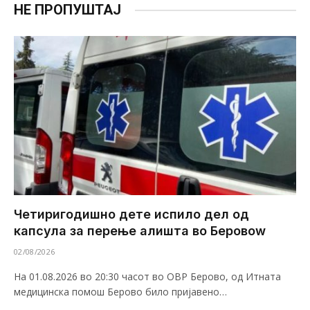
НЕ ПРОПУШТАЈ
Четиригодишно дете испило дел од
капсула за перење алишта во Беровоw
02/08/2026
На 01.08.2026 во 20:30 часот во ОВР Берово, од Итната
медицинска помош Берово било пријавено…