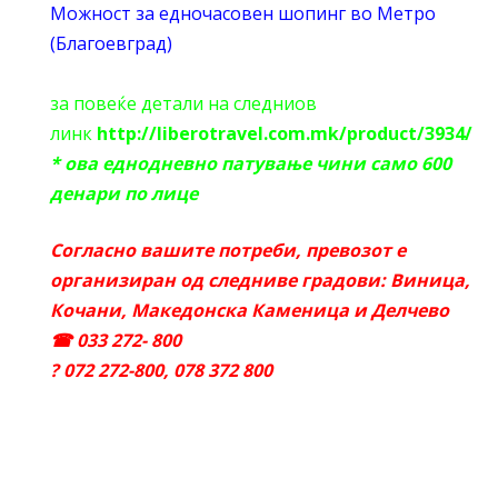
Можност за едночасовен шопинг во Метро
(Благоевград)
за повеќе детали на следниов
линк
http://liberotravel.com.mk/product/3934/
* ова еднодневно патување чини само 600
денари по лице
Согласно вашите потреби, превозот е
организиран од следниве градови: Виница,
Кочани, Македонска Каменица и Делчево
☎
033 272- 800
?
072 272-800, 078 372 800