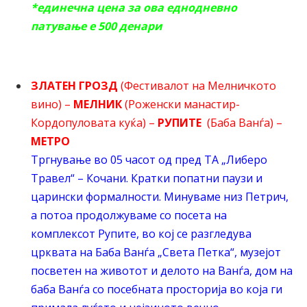
*единечна цена за ова еднодневно
патување е 500 денари
ЗЛАТЕН ГРОЗД
(Фестивалот на Мелничкото
вино) –
МЕЛНИК
(Роженски манастир-
Кордопуловата куќа) –
РУПИТЕ
(Баба Ванѓа) –
МЕТРО
Тргнување во 05 часот од пред ТА „Либеро
Травел“ – Кочани. Кратки попатни паузи и
царински формалности. Минуваме низ Петрич,
а потоа продолжуваме со посета на
комплексот Рупите, во кој се разгледува
црквата на Баба Ванѓа „Света Петка“, музејот
посветен на животот и делото на Ванѓа, дом на
баба Ванѓа со посебната просторија во која ги