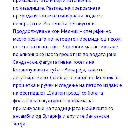
примала луѓето и нејзиното вечно
почивалиште. Разглед на прекрасната
природа
и топлите минерални води со
неверојатни 75 степени целзиусови.
Проддолжуваме кон Мелник – специфично
место познато по неговите пирамиди од песок,
посета на познатиот Роженски манастир каде
во близина се наоѓа гробот на војводата Јане
Сандански, факултативна посета на
Кордопуловата куќа – Винарија, каде се
дегустира вино. Слободно време во Мелник за
прошетка и ручек и следење на петото издание
на фестивалот „Златен грозд“ со богата
фолклорна и културна програма за
прикажување на традицијата и обичаите со
ансамбли од Бугарија и другите балкански
земји.