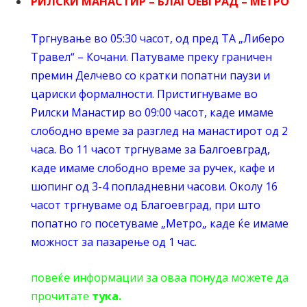
РИЛСКИ МАНАСТИР – БЛАГОЕВГРАД – МЕТРО
Тргнување во 05:30 часот, од пред ТА „Либеро
Травел“ – Кочани. Патуваме преку граничен
премин Делчево со кратки попатни паузи и
цариски формалности. Пристигнуваме во
Рилски Манастир во 09:00 часот, каде имаме
слободно време за разглед на манастирот од 2
часа. Во 11 часот тргнуваме за Балгоевград,
каде имаме слободно време за ручек, кафе и
шопинг од 3-4 попладневни часови. Околу 16
часот тргнуваме од Благоевград, при што
попатно го посетуваме „Метро„ каде ќе имаме
можност за пазарење од 1 час.
повеќе информации за оваа понуда можете да
прочитате
тука
.