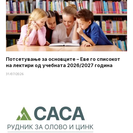
Потсетување за основците – Еве го списокот
на лектири од учебната 2026/2027 година
31/07/2026