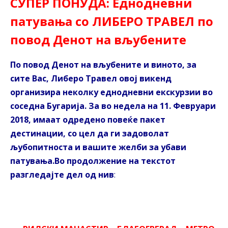
СУПЕР ПОНУДА: Еднодневни
патувања со ЛИБЕРО ТРАВЕЛ по
повод Денот на вљубените
По повод Денот на вљубените и виното, за
сите Вас, Либеро Травел овој викенд
организира неколку еднодневни екскурзии во
соседна Бугарија.
За во недела на 11. Февруари
2018, имаат одредено повеќе пакет
дестинации, со цел да ги задоволат
љубопитноста и вашите желби за убави
патувања.
Во продолжение на текстот
разгледајте дел од нив
: