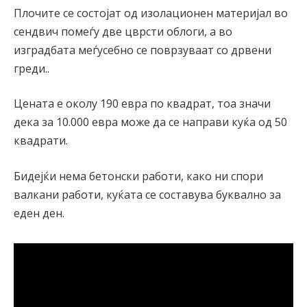
Плочите се состојат од изолационен материјал во
сендвич помеѓу две цврсти облоги, а во
изградбата меѓусебно се поврзуваат со дрвени
греди..
Цената е околу 190 евра по квадрат, тоа значи
дека за 10.000 евра може да се направи куќа од 50
квадрати.
Бидејќи нема бетонски работи, како ни спори
валкани работи, куќата се составува буквално за
еден ден.