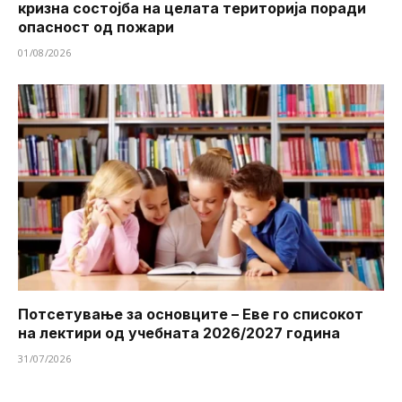
кризна состојба на целата територија поради
опасност од пожари
01/08/2026
Потсетување за основците – Еве го списокот
на лектири од учебната 2026/2027 година
31/07/2026