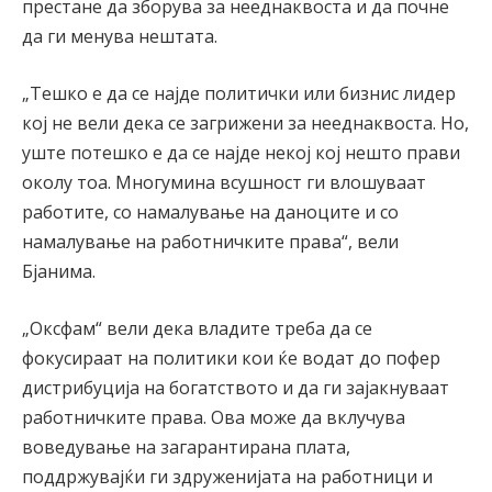
престане да зборува за нееднаквоста и да почне
да ги менува нештата.
„Тешко е да се најде политички или бизнис лидер
кој не вели дека се загрижени за нееднаквоста. Но,
уште потешко е да се најде некој кој нешто прави
околу тоа. Многумина всушност ги влошуваат
работите, со намалување на даноците и со
намалување на работничките права“, вели
Бјанима.
„Оксфам“ вели дека владите треба да се
фокусираат на политики кои ќе водат до пофер
дистрибуција на богатството и да ги зајакнуваат
работничките права. Ова може да вклучува
воведување на загарантирана плата,
поддржувајќи ги здруженијата на работници и