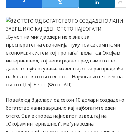
„Бумот на милијардери не е знак за
просперитетна економија, туку тоа се симптоми
економски систем кој пропаѓа“, велат од Оксфам
интернешнел, кој непосредно пред самитот во
давос го публикување извештајот за распределба
на богатството во светот. – Најбогатиот човек на
светот Џеф Безос (Фото: АП)
Повеќе од 8 долари од секои 10 долари создадено
богатство лани завршило кај најбогатите еден
отсто. Ова е според најновиот извештај на
„Оксфам интернешнел“, меѓународна
конфедерација на хуманитарни организции, која