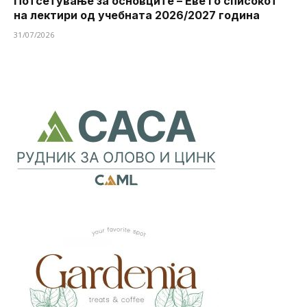
Потсетување за основците – Еве го списокот
на лектири од учебната 2026/2027 година
31/07/2026