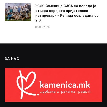
ЖФК Каменица САСА со победа ја
отвори серијата пријателски
натпревари – Речица совладана со
2:0
06/08/2026
ЗА НАС