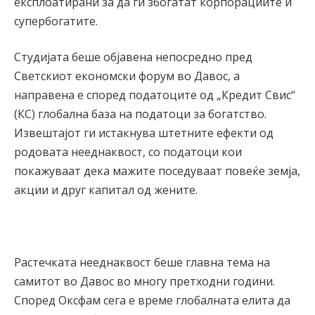
експлоатирани за да ги збогатат корпорациите и
супербогатите.
Студијата беше објавена непосредно пред
Светскиот економски форум во Давос, а
направена е според податоците од „Кредит Свис“
(КС) глобална база на податоци за богатство.
Извештајот ги истакнува штетните ефекти од
родовата нееднаквост, со податоци кои
покажуваат дека мажите поседуваат повеќе земја,
акции и друг капитал од жените.
Растечката нееднаквост беше главна тема на
самитот во Давос во многу претходни години.
Според Оксфам сега е време глобалната елита да