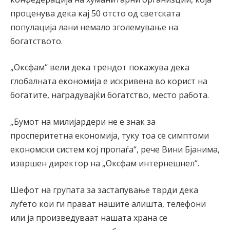
проценува дека кај 50 отсто од светската
популација лани немало зголемување на
богатството.
„Оксфам“ вели дека трендот покажува дека
глобалната економија е искривена во корист на
богатите, наградувајќи богатство, место работа.
„Бумот на милијардери не е знак за
просперитетна економија, туку тоа се симптоми
економски систем кој пропаѓа“, рече Вини Бјанима,
извршен директор на „Оксфам интернешнел“.
Шефот на групата за застапување тврди дека
луѓето кои ги прават нашите алишта, телефони
или ја произведуваат нашата храна се