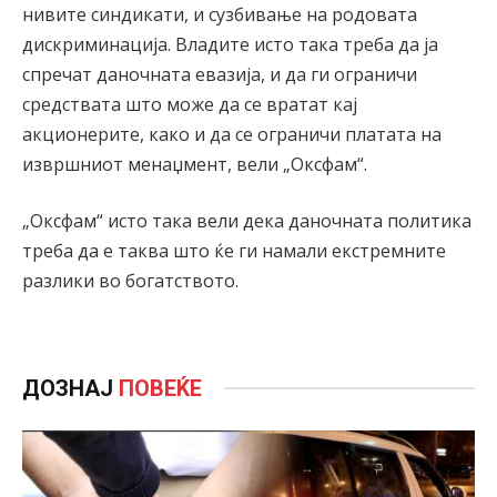
нивите синдикати, и сузбивање на родовата
дискриминација. Владите исто така треба да ја
спречат даночната евазија, и да ги ограничи
средствата што може да се вратат кај
акционерите, како и да се ограничи платата на
извршниот менаџмент, вели „Оксфам“.
„Оксфам“ исто така вели дека даночната политика
треба да е таква што ќе ги намали екстремните
разлики во богатството.
ДОЗНАЈ
ПОВЕЌЕ