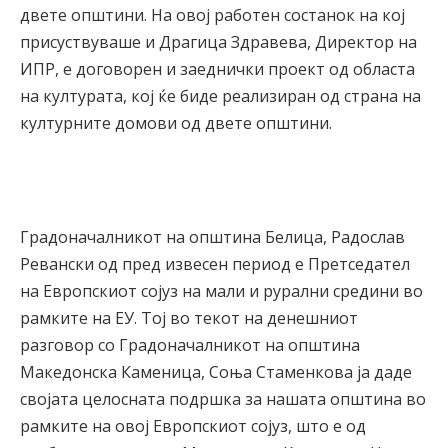
двете општини. На овој работен состанок на кој
присуствуваше и Драгица Здравева, Директор на
ИПР, е договорен и заеднички проект од областа
на културата, кој ќе биде реализиран од страна на
културните домови од двете општини.
Градоначалникот на општина Белица, Радослав
Ревански од пред извесен период е Претседател
на Европскиот сојуз на мали и рурални средини во
рамките на ЕУ. Тој во текот на денешниот
разговор со Градоначалникот на општина
Македонска Каменица, Соња Стаменкова ја даде
својата целосната подршка за нашата општина во
рамките на овој Европскиот сојуз, што е од