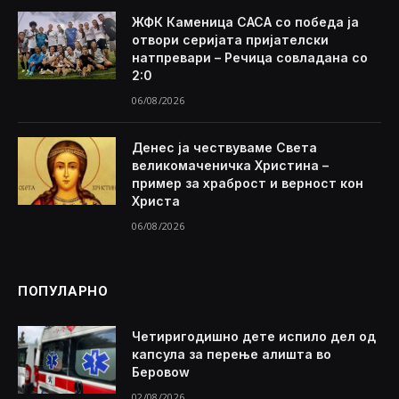
ЖФК Каменица САСА со победа ја
отвори серијата пријателски
натпревари – Речица совладана со
2:0
06/08/2026
Денес ја чествуваме Света
великомаченичка Христина –
пример за храброст и верност кон
Христа
06/08/2026
ПОПУЛАРНО
Четиригодишно дете испило дел од
капсула за перење алишта во
Беровоw
02/08/2026