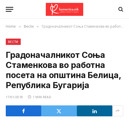
Home
Вести
Градоначалникот Соња Стаменкова во работна посета на општина Белица, Република Бугарија
»
»
ВЕСТИ
Градоначалникот Соња
Стаменкова во работна
посета на општина Белица,
Република Бугарија
17/01/2018
1 MIN READ