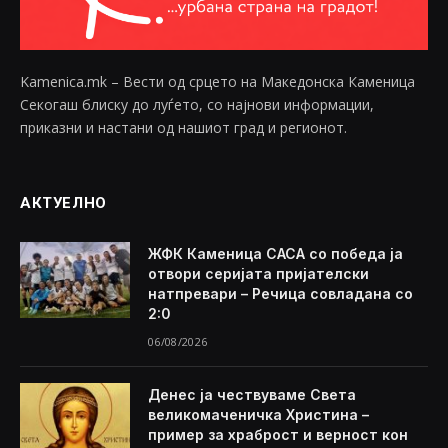
Kamenica.mk – Вести од срцето на Македонска Каменица
Секогаш блиску до луѓето, со најнови информации,
приказни и настани од нашиот град и регионот.
АКТУЕЛНО
ЖФК Каменица САСА со победа ја
отвори серијата пријателски
натпревари – Речица совладана со
2:0
06/08/2026
Денес ја чествуваме Света
великомаченичка Христина –
пример за храброст и верност кон