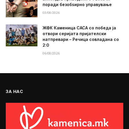
поради безобѕирно управување
03/08/2026
ЖФК Каменица САСА со победа ја
отвори серијата пријателски
натпревари – Речица совладана со
2:0
06/08/2026
ЗА НАС