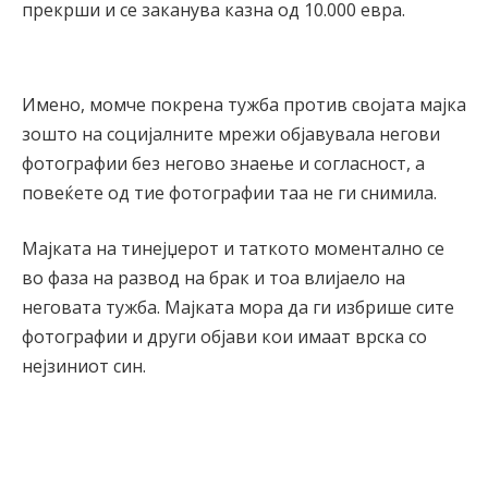
прекрши и се заканува казна од 10.000 евра.
Имено, момче покрена тужба против својата мајка
зошто на социјалните мрежи објавувала негови
фотографии без негово знаење и согласност, а
повеќете од тие фотографии таа не ги снимила.
Мајката на тинејџерот и таткото моментално се
во фаза на развод на брак и тоа влијаело на
неговата тужба. Мајката мора да ги избрише сите
фотографии и други објави кои имаат врска со
нејзиниот син.