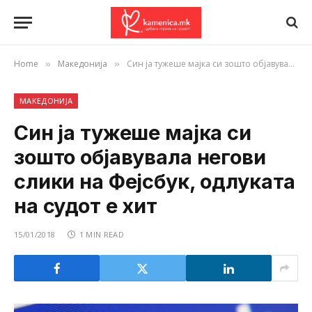
Home
Македонија
Син ја тужеше мајка си зошто објавувала негови слики на Фејсбук, одлуката на судот е хит
»
»
МАКЕДОНИЈА
Син ја тужеше мајка си
зошто објавувала негови
слики на Фејсбук, одлуката
на судот е хит
15/01/2018
1 MIN READ