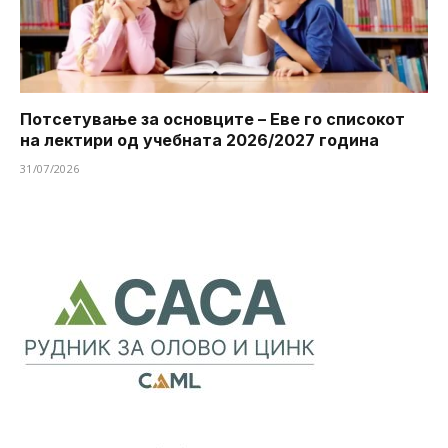
Потсетување за основците – Еве го списокот
на лектири од учебната 2026/2027 година
31/07/2026