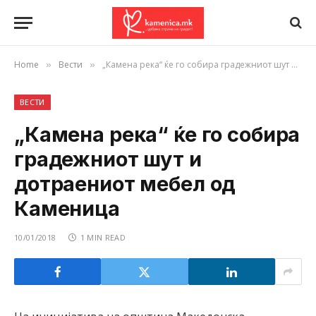
Home
Вести
„Камена река“ ќе го собира градежниот шут и дотраениот мебел од Каменица
»
»
ВЕСТИ
„Камена река“ ќе го собира
градежниот шут и
дотраениот мебел од
Каменица
10/01/2018
1 MIN READ