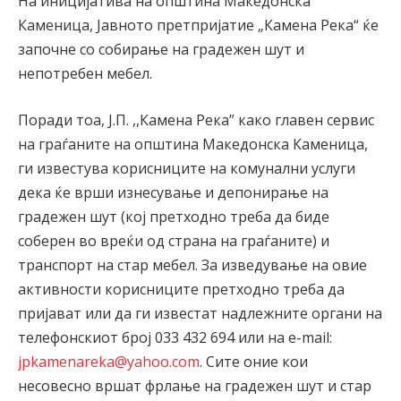
На иницијатива на општина Македонска
Каменица, Јавното претпријатие „Камена Река“ ќе
започне со собирање на градежен шут и
непотребен мебел.
Поради тоа, Ј.П. ,,Камена Река” како главен сервис
на граѓаните на општина Македонска Каменица,
ги известува корисниците на комунални услуги
дека ќе врши изнесување и депонирање на
градежен шут (кој претходно треба да биде
соберен во вреќи од страна на граѓаните) и
транспорт на стар мебел. За изведување на овие
активности корисниците претходно треба да
пријават или да ги известат надлежните органи на
телефонскиот број 033 432 694 или на e-mail:
jpkamenareka@yahoo.com
. Сите оние кои
несовесно вршат фрлање на градежен шут и стар