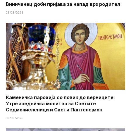
Виничанец доби пријава за напад врз родител
08/08/2026
Каменичка парохија со повик до верниците:
Утре заедничка молитва за Светите
Седмочисленици и Свети Пантелејмон
08/08/2026