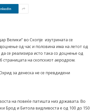
inkedIn
ар Велики“ во Скопје изутрината се
 доцнење од час и половина има на летот од
 да се реализира исто така со доцнење од
еб страницата на скопскиот аеродром.
Охрид за денеска не се превдидени
оста на повеќе патишта низ државата. Во
ски Брод и Битола видливоста е од 100 до 150