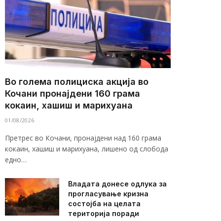
Во голема полициска акција во
Кочани пронајдени 160 грама
кокаин, хашиш и марихуана
01/08/2026
Претрес во Кочани, пронајдени над 160 грама
кокаин, хашиш и марихуана, лишено од слобода
едно…
Владата донесе одлука за
прогласување кризна
состојба на целата
територија поради