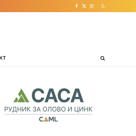
Facebook
X
Instagram
(Twitter)
КТ