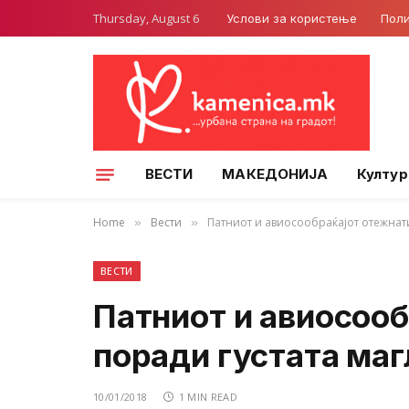
Thursday, August 6
Услови за користење
Поли
ВЕСТИ
МАКЕДОНИЈА
Култур
Home
Вести
Патниот и авиосообраќајот отежнати
»
»
ВЕСТИ
Патниот и авиосооб
поради густата маг
10/01/2018
1 MIN READ