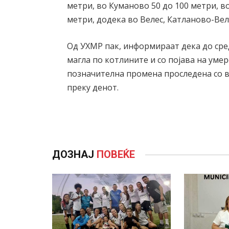
метри, во Куманово 50 до 100 метри, в
метри, додека во Велес, Катланово-Ве
Од УХМР пак, информираат дека до сред
магла по котлините и со појава на уме
позначителна промена проследена со в
преку денот.
ДОЗНАЈ
ПОВЕЌЕ