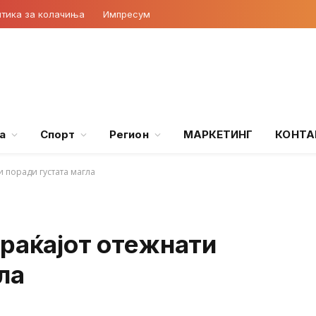
тика за колачиња
Импресум
а
Спорт
Регион
МАРКЕТИНГ
КОНТА
 поради густата магла
раќајот отежнати
ла