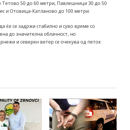
о Тетово 50 до 60 метри, Павлешници 30 до 50
лес и Отовица-Катланово до 100 метри.
а ќе се задржи стабилно и суво време со
рена до значителна облачност, но
рнежи и северен ветер се очекува од петок