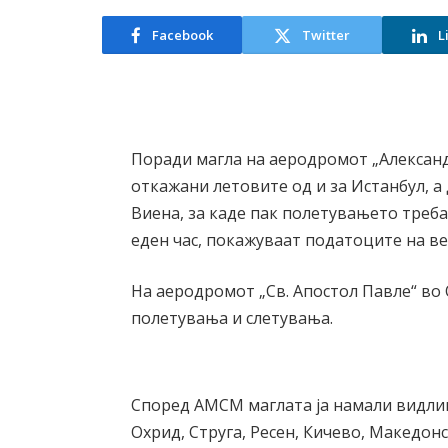
Facebook
Twitter
L
Поради магла на аеродромот „Александ
откажани летовите од и за Истанбул, а
Виена, за каде пак полетувањето треба
еден час, покажуваат податоците на в
На аеродромот „Св. Апостол Павле“ во 
полетувања и слетувања.
Според АМСМ маглата ја намали видлив
Охрид, Струга, Ресен, Кичево, Македон