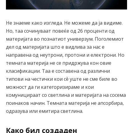
Не знаеме како изгледа. Не можеме да ја видиме.
Но, таа сочинуваат повеќе од 26 проценти од
материјата во познатиот универзум. Поголемиот
дел од материјата што е видлива за нас е
направена од неутрони, протони и електрони. Но
темната материја не се придржува кон овие
класификации. Таа е составена од различни
типови на честички кои сѐ уште не сме биле во
можност да ги категоризираме и кои
комуницираат со светлина и материјата на сосема
поинаков начин. Темната материја не апсорбира,
одразува или емитира светлина.
Како бил создаден