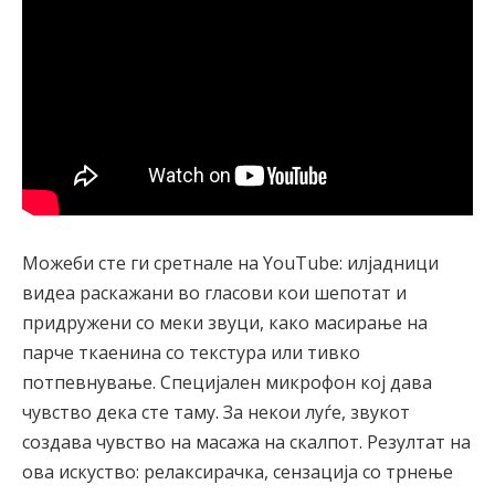
Можеби сте ги сретнале на YouTube: илјадници
видеа раскажани во гласови кои шепотат и
придружени со меки звуци, како масирање на
парче ткаенина со текстура или тивко
потпевнување. Специјален микрофон кој дава
чувство дека сте таму. За некои луѓе, звукот
создава чувство на масажа на скалпот. Резултат на
ова искуство: релаксирачка, сензација со трнење