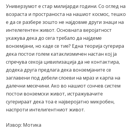
Универзумот е стар милијарди години. Со оглед на
возраста и пространоста на нашиот космос, тешко
е да се разбере зошто не најдoвме други знаци на
интелегентен живот. Основната веројатност
укажува дека до сега требало да најдеме
вонземјани, но каде се тие? Една теорија сугерира
дека постои голем катаклизмичен настан кој ја
спречува секоја цивилизација да не контактира,
додека друга предлага дека вонземјаните се
заглавени под дебели слоеви на мраз и карпа на
далечни месечини. Ако во нашиот сончев систем
постои вонземски живот, истражувачите
сугерираат дека тоа е најверојатно микробен,
наспроти интелигентниот живот.
Извор: Мотика