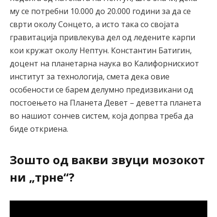
му се потребни 10.000 до 20.000 години за да се
сврти околу Сонцето, а исто така со својата
гравитација привлекува дел од ледените карпи
кои кружат околу Нептун. Константин Батигин,
доцент на планетарна наука во Калифорнискиот
институт за технологија, смета дека овие
особености се барем делумно предизвикани од
постоењето на Планета Девет – деветта планета
во нашиот сончев систем, која допрва треба да
биде откриена.
Зошто од вакви звуци мозокот
ни „трне“?