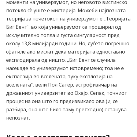
моменти на универзумот, но неговото вистинско
потекло сѐ уште е мистерија. Можеби најпозната
теорија за почетокот на универзумот е „Теоријата
Биг Бенг“, во која универзумот се проширил од
исклучително топла и густа сингуларност пред
околу 13,8 милијарди години. Но, луѓето погрешно
сфатиле ако мислат дека материјата едноставно
експлодирала од ништо. „Биг Бенг се случила
насекаде во универзумот истовремено; тоа не е
експлозија во вселената, туку експлозија на
вселената“, вели Пол Сатер, астрофизичар на
државниот универзитет во Охајо. Сепак, точниот
процес на она што го предизвикало ова (и, се
разбира, она што било таму претходно) останува
непознат.