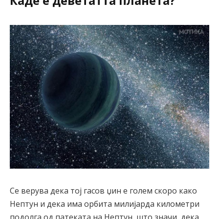
Каде е деветатта планета?
Се верува дека тој гасов џин е голем скоро како
Нептун и дека има орбита милијарда километри
подолга од патеката на Нептун, што значи, дека