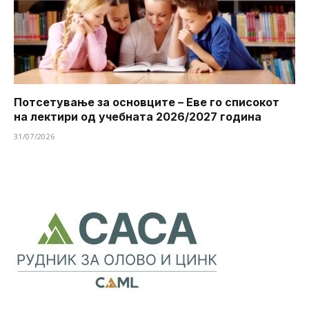
Потсетување за основците – Еве го списокот
на лектири од учебната 2026/2027 година
31/07/2026