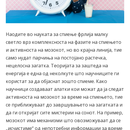
Наодите во науката за спиење фрлија малку
светло врз комплексноста на фазите на спиењето
и активноста на мозокот, но во крајна линија, тие
само нудат парчиња на постојано растечка,
нецелосна загатка. Теоријата за заштеда на
енергија е една од неколкуте што научниците ги
користат за да објаснат зошто спиеме. Како
научници создаваат алатки кои можат да ја следат
активноста на мозокот за време на спиењето, тие
се приближуваат до завршувањето на загатката и
да ги откријат сите мистерии на сонот. На пример,
мозокот има механизми што овозможуваат да се
„исчистиме“ од непотребни информации за време