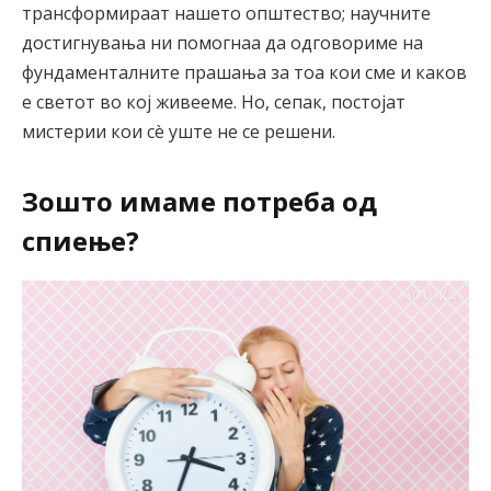
трансформираат нашето општество; научните
достигнувања ни помогнаа да одговориме на
фундаменталните прашања за тоа кои сме и каков
е светот во кој живееме. Но, сепак, постојат
мистерии кои сè уште не се решени.
Зошто имаме потреба од
спиење?