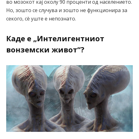
во мозокот кај околу 90 проценти од населението.
Но, зошто се случува и зошто не функционира за
секого, сè уште е непознато.
Каде е „Интелигентниот
вонземски живот“?