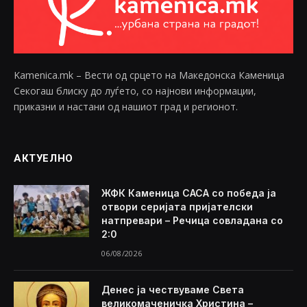
Kamenica.mk – Вести од срцето на Македонска Каменица
Секогаш блиску до луѓето, со најнови информации,
приказни и настани од нашиот град и регионот.
АКТУЕЛНО
ЖФК Каменица САСА со победа ја
отвори серијата пријателски
натпревари – Речица совладана со
2:0
06/08/2026
Денес ја чествуваме Света
великомаченичка Христина –