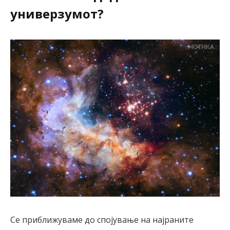
универзумот?
Се приближуваме до спојување на најраните