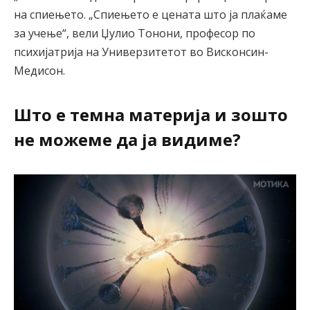
на спиењето. „Спиењето е цената што ја плаќаме
за учење“, вели Џулио Тонони, професор по
психијатрија на Универзитетот во Висконсин-
Медисон.
Што е темна материја и зошто
не можеме да ја видиме?