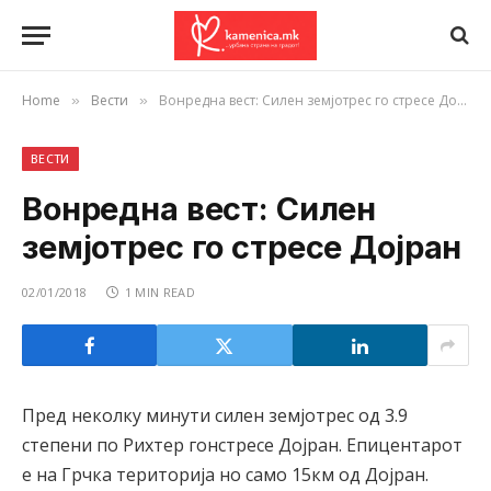
Home
Вести
Вонредна вест: Силен земјотрес го стресе Дојран
»
»
ВЕСТИ
Вонредна вест: Силен
земјотрес го стресе Дојран
02/01/2018
1 MIN READ
Пред неколку минути силен земјотрес од 3.9
степени по Рихтер гонстресе Дојран. Епицентарот
е на Грчка територија но само 15км од Дојран.