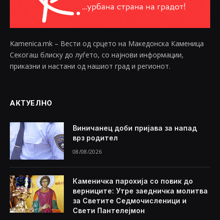
Kamenica.mk – Вести од срцето на Македонска Каменица
Секогаш блиску до луѓето, со најнови информации,
приказни и настани од нашиот град и регионот.
АКТУЕЛНО
Виничанец доби пријава за напад
врз родител
08/08/2026
Каменичка парохија со повик до
верниците: Утре заедничка молитва
за Светите Седмочисленици и
Свети Пантелејмон