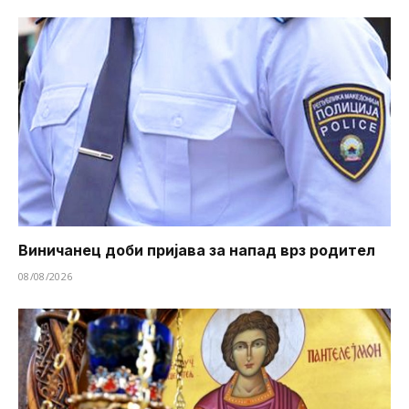
Виничанец доби пријава за напад врз родител
08/08/2026