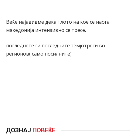
Веќе најавивме дека тлото на кое се наоѓа
македонија интензивно се тресе.
погледнете ги последните земјотреси во
регионов( само посилните):
ДОЗНАЈ
ПОВЕЌЕ