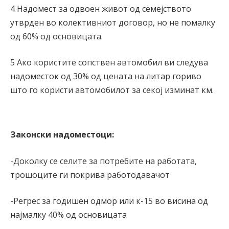
4 Надомест за одвоен живот од семејството
утврден во колективниот договор, но не помалку
од 60% од основицата.
5 Ако користите сопствен автомобил ви следува
надоместок од 30% од цената на литар гориво
што го користи автомобилот за секој изминат км.
Законски надоместоци:
-Доколку се селите за потребите на работата,
трошоците ги покрива работодавачот
-Регрес за годишен одмор или к-15 во висина од
најмалку 40% од основицата