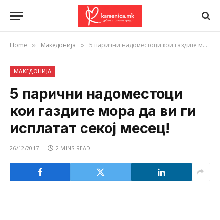
Home
Македонија
5 парични надоместоци кои газдите мора да ви ги исплатат секој месец!
»
»
МАКЕДОНИЈА
5 парични надоместоци
кои газдите мора да ви ги
исплатат секој месец!
26/12/2017
2 MINS READ