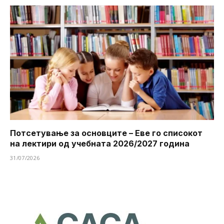
Потсетување за основците – Еве го списокот
на лектири од учебната 2026/2027 година
31/07/2026