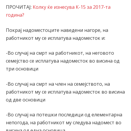
ПРОЧИТАЈ:
Колку ќе изнесува К-15 за 2017-та
година?
Покрај надоместоците наведени нагоре, на
работникот му се исплатува надоместок и:
-Во случај на смрт на работникот, на неговото
семејство се исплатува надоместок во висина од
три основици
-Во случај на смрт на член на семејството, на
работникот му се исплатува надоместок во висина
од две основици
-Во случај на потешки последици од елементарна
непогода, на работникот му следува надомест во
висина од една основица