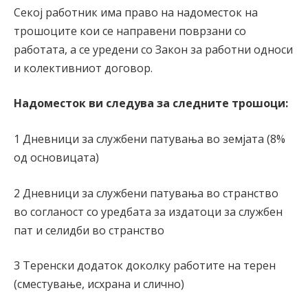
Секој работник има право на надоместок на
трошоците кои се направени поврзани со
работата, а се уредени со Закон за работни односи
и колективниот договор.
Надоместок ви следува за следните трошоци:
1 Дневници за службени патувања во земјата (8%
од основицата)
2 Дневници за службени патувања во странство
во согланост со уредбата за издатоци за службен
пат и селидби во странство
3 Теренски додаток доколку работите на терен
(сместување, исхрана и слично)