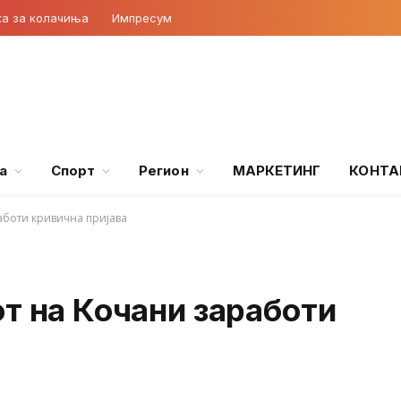
ка за колачиња
Импресум
а
Спорт
Регион
МАРКЕТИНГ
КОНТА
аботи кривична пријава
т на Кочани заработи