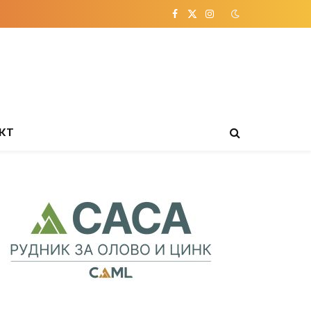
Facebook
X
Instagram
(Twitter)
КТ