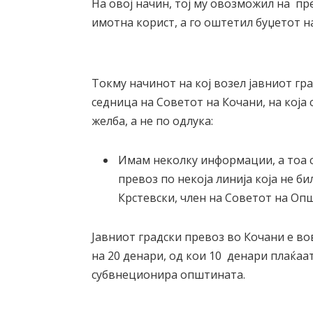
На овој начин, тој му овозможил на п
имотна корист, а го оштетил буџетот н
Токму начинот на кој возел јавниот гр
седница на Советот на Кочани, на која
желба, а не по одлука:
Имам неколку информации, а тоа 
превоз по некоја линија која не би
Крстевски, член на Советот на Оп
Јавниот градски превоз во Кочани е во
на 20 денари, од кои 10 денари плаќаат
субвнеционира општината.