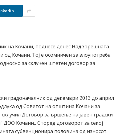
inkedIn
ик на Кочани, поднесе денес Надворешната
и од Кочани. Тој е осомничен за злоупотреба
 односно за склучен штетен договор за
ски градоначалник од декември 2013 до април
одлука од Советот на општина Кочани за
 склучил Договор за вршење на јавен градски
“ ДОО Кочани,. Според договорот за секој
ината субвенционира половина од износот.