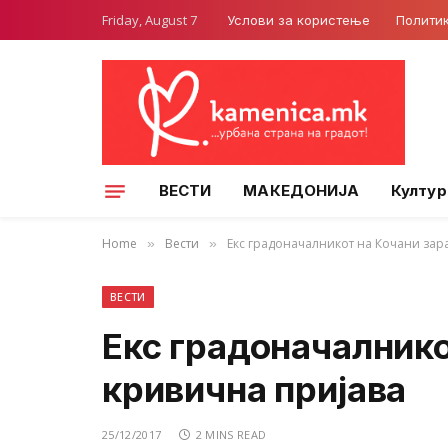
Friday, August 7
Услови за користење
Полити
ВЕСТИ
МАКЕДОНИЈА
Култур
Home
Вести
Екс градоначалникот на Кочани зар
»
»
ВЕСТИ
Екс градоначалнико
кривична пријава
25/12/2017
2 MINS READ