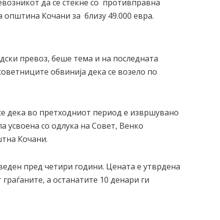
ревозникот да се стекне со противправна
а општина Кочани за близу 49.000 евра.
адски превоз, беше тема и на последната
 советниците обвинија дека се возело по
се дека во претходниот период е извршувано
ла усвоена со одлука на Совет, Венко
штна Кочани.
веден пред четири години. Цената е утврдена
 граѓаните, а останатите 10 денари ги