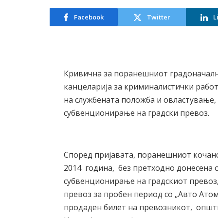
Facebook
Twitter
L
Кривична за поранешниот градоначалн
канцеларија за криминалистички работ
на службената положба и овластување,
субвенционирање на градски превоз.
Според пријавата, поранешниот кочан
2014 година, без претходно донесена 
субвенционирање на градскиот превоз,
превоз за пробен период со „Авто Атом
продаден билет на превозникот, општ