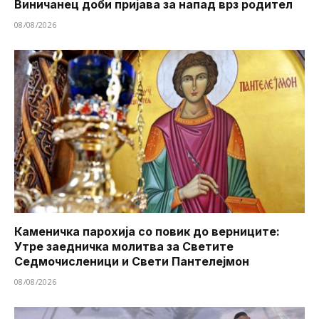
Виничанец доби пријава за напад врз родител
08/08/2026
Каменичка парохија со повик до верниците:
Утре заедничка молитва за Светите
Седмочисленици и Свети Пантелејмон
08/08/2026