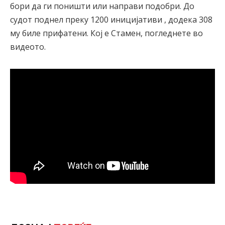
бори да ги поништи или направи подобри. До
судот поднел преку 1200 иницијативи , додека 308
му биле прифатени. Кој е Стамен, погледнете во
видеото.