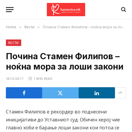
Home
Вести
Почина Стамен Филипов – ноќна мора за лоши закони
»
»
ВЕСТИ
Почина Стамен Филипов –
ноќна мора за лоши закони
18/12/2017
1 MIN READ
Стамен Филипов e рекордер во поднесени
иницијативи до Уставниот суд. Обичен херој чие
главно хоби е барање лоши закони кои потоа се