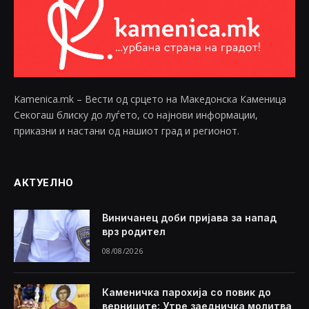
Kamenica.mk – Вести од срцето на Македонска Каменица
Секогаш блиску до луѓето, со најнови информации,
приказни и настани од нашиот град и регионот.
АКТУЕЛНО
Виничанец доби пријава за напад
врз родител
08/08/2026
Каменичка парохија со повик до
верниците: Утре заедничка молитва