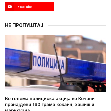
YouTube
НЕ ПРОПУШТАЈ
Во голема полициска акција во Кочани
пронајдени 160 грама кокаин, хашиш и
марихуана