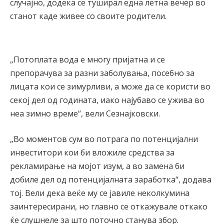
случајно, додека се туширал една летна вечер во
станот каде живее со своите родители.
„Потоплата вода е многу пријатна и се
препорачува за разни заболувања, посебно за
лицата кои се зимурливи, а може да се користи во
секој дел од годината, иако најубаво се ужива во
неа зимно време“, вели Сезнајковски.
„Во моментов сум во потрага по потенцијални
инвеститори кои би вложиле средства за
рекламирање на мојот изум, а во замена би
добиле дел од потенцијалната заработка“, додава
тој. Вели дека веќе му се јавиле неколкумина
заинтересирани, но главно се откажувале откако
ќе слушнеле за што поточно станува збор.