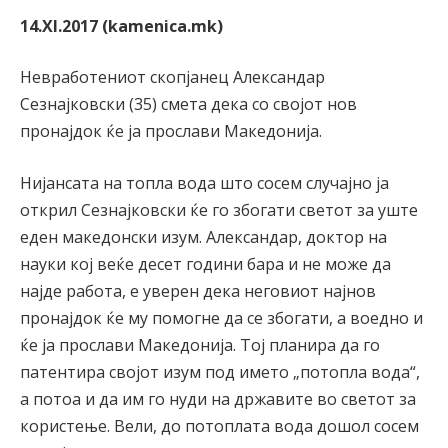
14.XI.2017 (kamenica.mk)
Невработениот скопјанец Александар
Сезнајковски (35) смета дека со својот нов
пронајдок ќе ја прослави Македонија.
Нијансата на топла вода што сосем случајно ја
открил Сезнајковски ќе го збогати светот за уште
еден македонски изум. Александар, доктор на
науки кој веќе десет години бара и не може да
најде работа, е уверен дека неговиот најнов
пронајдок ќе му помогне да се збогати, а воедно и
ќе ја прослави Македонија. Тој планира да го
патентира својот изум под името „потопла вода“,
а потоа и да им го нуди на државите во светот за
користење. Вели, до потоплата вода дошол сосем