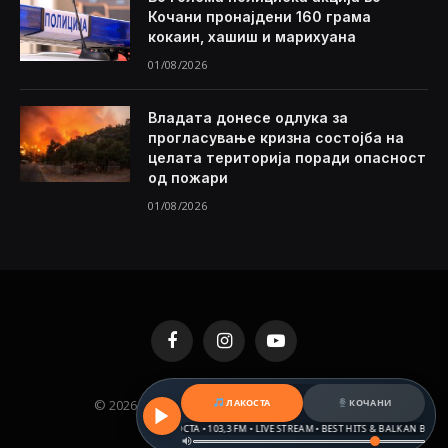
Кочани пронајдени 160 грама
кокаин, хашиш и марихуана
01/08/2026
Владата донесе одлука за
прогласување кризна состојба на
целата територија поради опасност
од пожари
01/08/2026
Facebook
Instagram
YouTube
© 2026 KAMENICA.MK. Designed by
MKNET
.
ЛАКОСТА
КОЧАНИ
РАДИО ЛАКОСТА • 103,3 FM • LIVE STREAM • BEST HITS & BALKAN BEATS