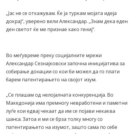
„Јас не се откажувам. Ќе ја туркам мојата идеја
докрај“, уверено вели Александар. „Знам дека еден
ден светот ќе ме признае како гениј“.
Во меѓувреме преку социјалните мрежи
Александар Сезнајковски започна иницијатива за
собирање донации со кои би можел да го плати
барем патентирањето на својот изум.
„Се плашам од нелојалната конкуренција. Во
Македонија има премногу невработени и паметни
луѓе кои едвај чекаат да им се појави некаква
шанса. Затоа и ми се брза толку многу со
патентирањето на изумот, зашто сама по себе