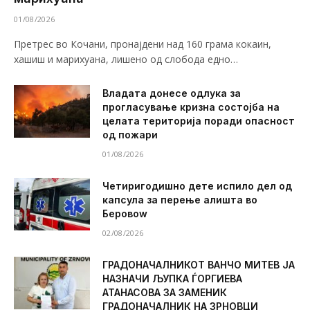
01/08/2026
Претрес во Кочани, пронајдени над 160 грама кокаин,
хашиш и марихуана, лишено од слобода едно…
Владата донесе одлука за
прогласување кризна состојба на
целата територија поради опасност
од пожари
01/08/2026
Четиригодишно дете испило дел од
капсула за перење алишта во
Беровоw
02/08/2026
ГРАДОНАЧАЛНИКОТ ВАНЧО МИТЕВ ЈА
НАЗНАЧИ ЉУПКА ЃОРГИЕВА
АТАНАСОВА ЗА ЗАМЕНИК
ГРАДОНАЧАЛНИК НА ЗРНОВЦИ