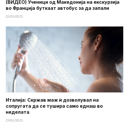
(ВИДЕО) Ученици од Македонија на екскурзија
во Франција буткаат автобус за да запали
22/05/2023
Италија: Скржав маж ѝ дозволувал на
сопругата да се тушира ​​само еднаш во
неделата
23/02/2023