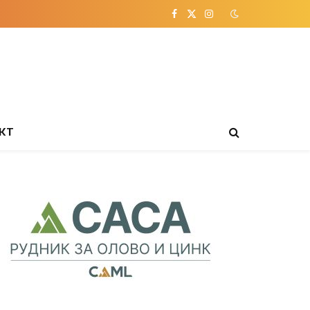
Facebook
X
Instagram
(Twitter)
КТ