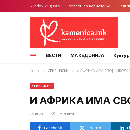
Sunday, August 9
Услови за користење
Полит
ВЕСТИ
МАКЕДОНИЈА
Култур
Home
СЕИРЏИСКИ
И АФРИКА ИМА СВОЈ НИКОЛА 
»
»
СЕИРЏИСКИ
И АФРИКА ИМА СВ
07/10/2017
1 MIN READ
Facebook
Twitter
L