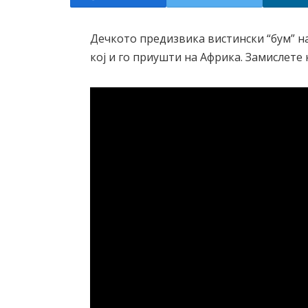
Дечкото предизвика вистински “бум” н
кој и го приушти на Африка. Замислете 