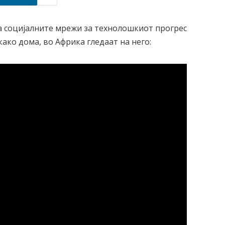
а социјалните мрежи за технолошкиот прогрес
како дома, во Африка гледаат на него: