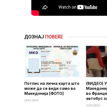
ДОЗНАЈ
ПОВЕЌЕ
Потпис на лична карта што
(ВИДЕО) У
може да се види само во
Македониј
Македонија [ФОТО]
во Франци
автобус з
28/01/2026
22/05/2023