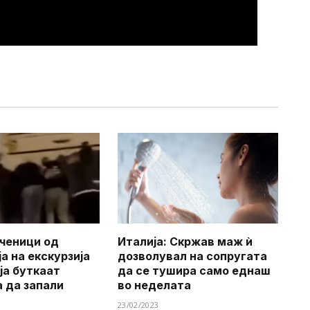
ченици од
Италија: Скржав маж ѝ
а на екскурзија
дозволувал на сопругата
ја буткаат
да се тушира ​​само еднаш
а да запали
во неделата
23/02/2023