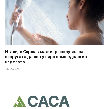
Италија: Скржав маж ѝ дозволувал на
сопругата да се тушира ​​само еднаш во
неделата
23/02/2023