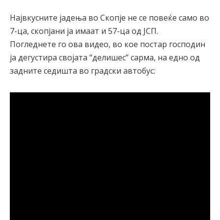
Највкусните јадења во Скопје не се повеќе само во
7-ца, скопјани ја имаат и 57-ца од ЈСП.
Погледнете го ова видео, во кое постар господин
ја дегустира својата “делишес” сарма, на едно од
задните седишта во градски автобус: