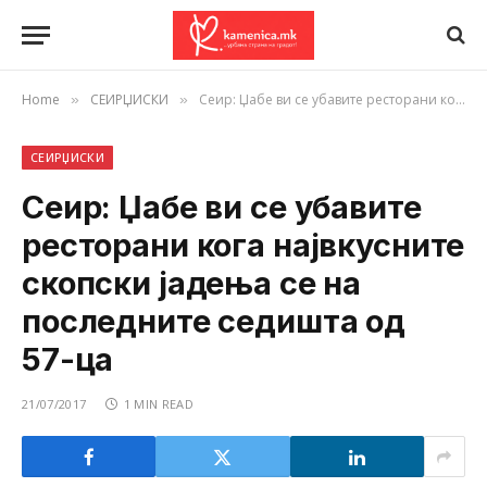
Home
СЕИРЏИСКИ
Сеир: Џабе ви се убавите ресторани кога највкусните скопски јадења се на последните седишта од 57-ца
»
»
СЕИРЏИСКИ
Сеир: Џабе ви се убавите
ресторани кога највкусните
скопски јадења се на
последните седишта од
57-ца
21/07/2017
1 MIN READ