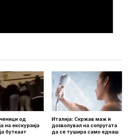
ченици од
Италија: Скржав маж ѝ
а на екскурзија
дозволувал на сопругата
ја буткаат
да се тушира ​​само еднаш