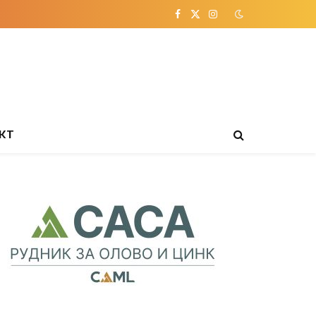
Facebook
X
Instagram
(Twitter)
КТ