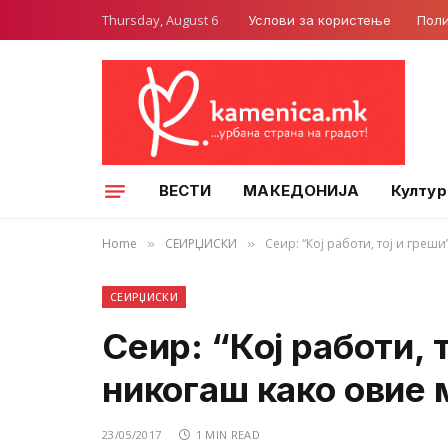
Thursday, August 6
Услови за користење
Поли
ВЕСТИ
МАКЕДОНИЈА
Култур
Home
СЕИРЏИСКИ
Сеир: “Кој работи, тој и греш
»
»
СЕИРЏИСКИ
Сеир: “Кој работи, 
никогаш како овие 
23/05/2017
1 MIN READ