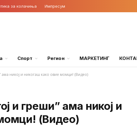
тика за колачиња
Импресум
а
Спорт
Регион
МАРКЕТИНГ
КОНТА
и” ама никој и никогаш како овие момци! (Видео)
тој и греши” ама никој и
момци! (Видео)