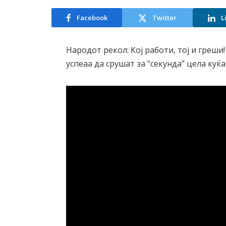
Facebook
Twitter
L
Народот рекол: Кој работи, тој и греш
успеаа да срушат за “секунда” цела куќ