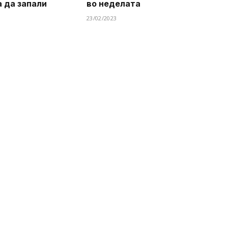
а да запали
во неделата
23/02/2023