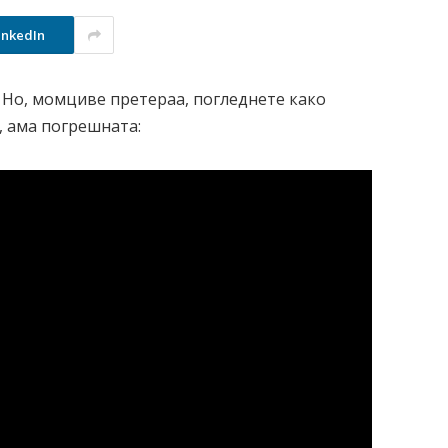
inkedIn
и! Но, момциве претераа, погледнете како
а, ама погрешната: