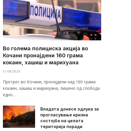
Во голема полициска акција во
Кочани пронајдени 160 грама
кокаин, хашиш и марихуана
01/08/2026
Претрес во Кочани, пронајдени над 160 грама
кокаин, хашиш и марихуана, лишено од слобода
едно…
Владата донесе одлука за
прогласување кризна
состојба на целата
територија поради