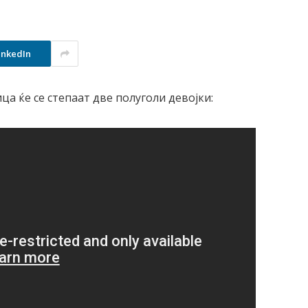
inkedIn
ца ќе се степаат две полуголи девојки: