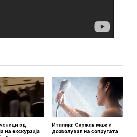
ченици од
Италија: Скржав маж ѝ
а на екскурзија
дозволувал на сопругата