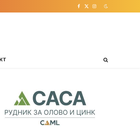
Facebook
X
Instagram
(Twitter)
КТ