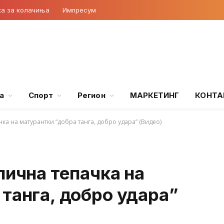
ка за колачиња
Импресум
а
Спорт
Регион
МАРКЕТИНГ
КОНТА
чка на матурантки “добра танга, добро удара” (Видео)
лична тепачка на
танга, добро удара”