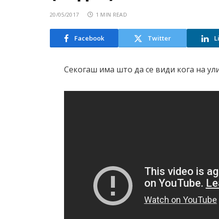
20/05/2017
1 MIN READ
Facebook
Twitter
L
Секогаш има што да се види кога на ули