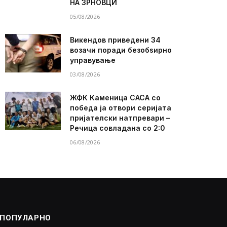
НА ЗРНОВЦИ
05/08/2026
Викендов приведени 34
возачи поради безобѕирно
управување
03/08/2026
ЖФК Каменица САСА со
победа ја отвори серијата
пријателски натпревари –
Речица совладана со 2:0
06/08/2026
ПОПУЛАРНО