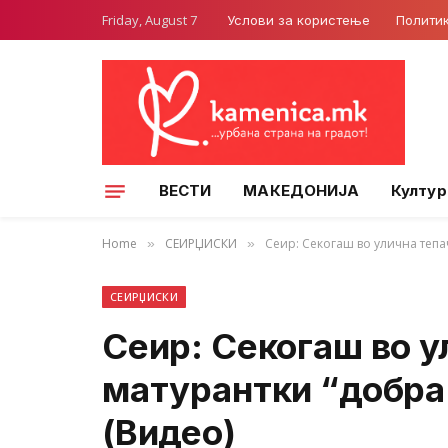
Friday, August 7
Услови за користење
Полити
ВЕСТИ
МАКЕДОНИЈА
Култур
Home
СЕИРЏИСКИ
Сеир: Секогаш во улична тепа
»
»
СЕИРЏИСКИ
Сеир: Секогаш во у
матурантки “добра 
(Видео)