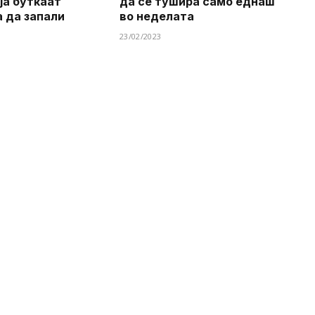
ја буткаат
да се тушира ​​само еднаш
а да запали
во неделата
23/02/2023