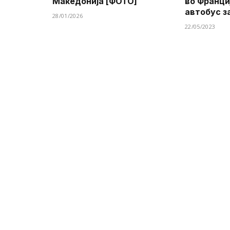
Македонија [ФОТО]
во Франци
автобус з
28/01/2026
22/05/2023