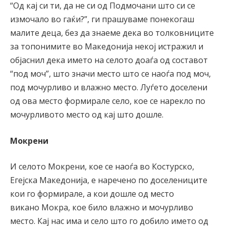
“Од кај си ти, да не си од Подмочани што си се
измочало во гаќи?”, ги прашуваме понекогаш
малите деца, без да знаеме дека во толковниците
за топонимите во Македонија некој истражил и
објаснил дека името на селото доаѓа од составот
“под моч”, што значи место што се наоѓа под моч,
под мочурливо и влажно место. Луѓето доселени
од ова место формирале село, кое се нарекло по
мочурливото место од кај што дошле.
Мокрени
И селото Мокрени, кое се наоѓа во Костурско,
Егејска Македонија, е наречено по доселениците
кои го формирале, а кои дошле од место
викано Мокра, кое било влажно и мочурливо
место. Кај нас има и село што го добило името од