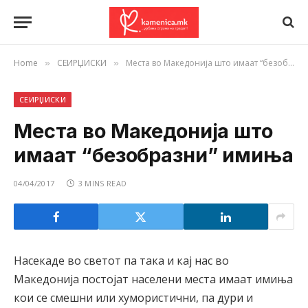
Home
СЕИРЏИСКИ
Места во Македонија што имаат “безобразни” имиња
»
»
СЕИРЏИСКИ
Места во Македонија што
имаат “безобразни” имиња
04/04/2017
3 MINS READ
Насекаде во светот па така и кај нас во
Македонија постојат населени места имаат имиња
кои се смешни или хумористични, па дури и