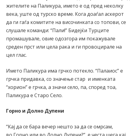
жителите на Паликура, името е од пред неколку
века, уште од турско време. Кога доаѓал аскерот
да ги гаѓа комитите на височинката со топови, се
слушале команди: “Пали!” Бидејќи Турците
промашувале, овие одозгора им покажувале
среден прст или цела рака и ги провоцирале на
цел глас.
Името Паликура има грчко потекло. “Палаиос” е
грчка придавка, со значење стар и именката
“хорион” е грчка, а значи село, па, според тоа,
Паликура е Старо Село.
Горно и Долно Дупени
“Кај да се бара вечер нешто за да се омрсам,
во Горно или во Долно Дупени?”, е честа шега кај