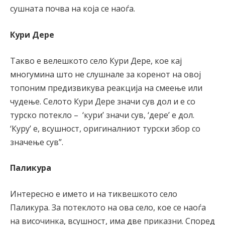
сушната почва на која се наоѓа.
Кури Дере
Такво е велешкото село Кури Дере, кое кај
многумина што не слушнале за коренот на овој
топоним предизвикува реакција на смеење или
чудење. Селото Кури Дере значи сув дол и е со
турско потекло – ‘кури’ значи сув, ‘дере’ е дол.
‘Куру’ е, всушност, оригиналниот турски збор со
значење сув”.
Паликура
Интересно е името и на тиквешкото село
Паликура. За потеклото на ова село, кое се наоѓа
на височинка, всушност, има две приказни. Според