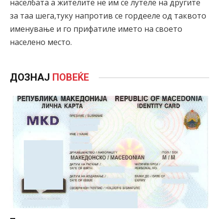
населбата а жителите не им се лутеле на другите
за таа шега,туку напротив се гордееле од таквото
именување и го прифатиле името на своето
населено место.
ДОЗНАЈ
ПОВЕЌЕ