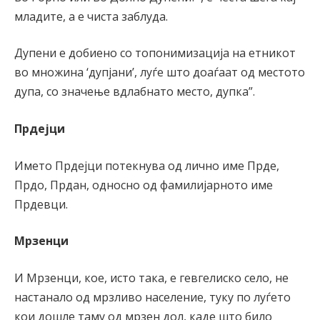
младите, а е чиста заблуда.
Дупени е добиено со топонимизација на етникот
во множина ‘дупјани’, луѓе што доаѓаат од местото
дупа, со значење вдлабнато место, дупка”.
Прдејци
Името Прдејци потекнува од лично име Прде,
Прдо, Прдан, односно од фамилијарното име
Прдевци.
Мрзенци
И Мрзенци, кое, исто така, е гевгелиско село, не
настанало од мрзливо население, туку по луѓето
кои дошле таму од мрзен дол, каде што било