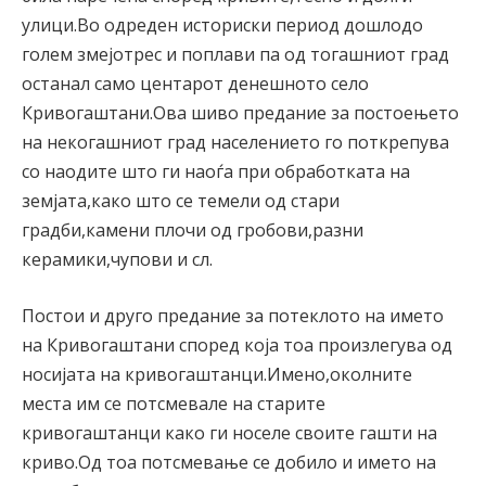
улици.Во одреден историски период дошлодо
голем змејотрес и поплави па од тогашниот град
останал само центарот денешното село
Кривогаштани.Ова шиво предание за постоењето
на некогашниот град населението го поткрепува
со наодите што ги наоѓа при обработката на
земјата,како што се темели од стари
градби,камени плочи од гробови,разни
керамики,чупови и сл.
Постои и друго предание за потеклото на името
на Кривогаштани според која тоа произлегува од
носијата на кривогаштанци.Имено,околните
места им се потсмевале на старите
кривогаштанци како ги носеле своите гашти на
криво.Од тоа потсмевање се добило и името на