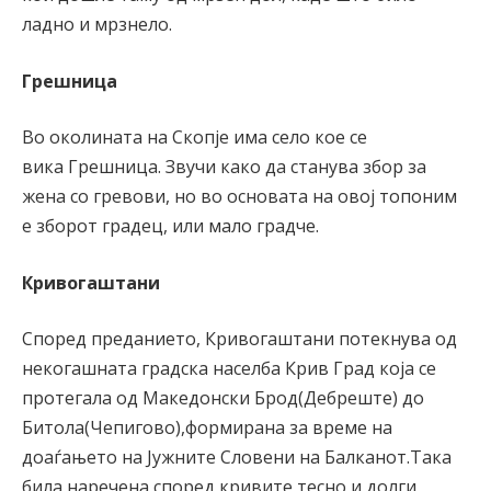
ладно и мрзнело.
Грешница
Во околината на Скопје има село кое се
вика Грешница. Звучи како да станува збор за
жена со гревови, но во основата на овој топоним
е зборот градец, или мало градче.
Кривогаштани
Според преданието, Кривогаштани потекнува од
некогашната градска населба Крив Град која се
протегала од Македонски Брод(Дебреште) до
Битола(Чепигово),формирана за време на
доаѓањето на Јужните Словени на Балканот.Така
била наречена според кривите,тесно и долги