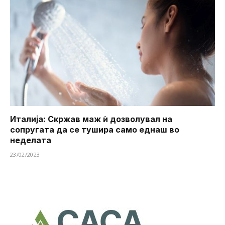
Италија: Скржав маж ѝ дозволувал на
сопругата да се тушира ​​само еднаш во
неделата
23/02/2023