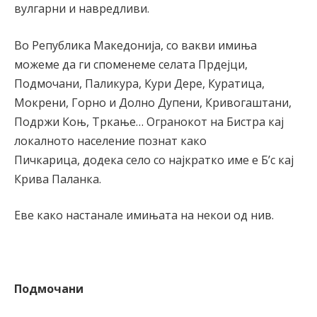
вулгарни и навредливи.
Во Република Македонија, со вакви имиња
можеме да ги споменеме селата Прдејци,
Подмочани, Паликура, Кури Дере, Куратица,
Мокрени, Горно и Долно Дупени, Кривогаштани,
Подржи Коњ, Тркање… Огранокот на Бистра кај
локалното население познат како
Пичкарица, додека село со најкратко име е Б’с кај
Крива Паланка.
Еве како настанале имињата на некои од нив.
Подмочани