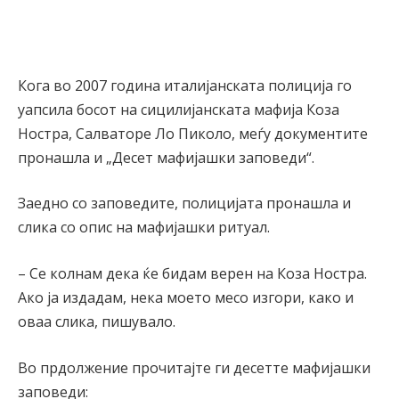
Кога во 2007 година италијанската полиција го
уапсила босот на сицилијанската мафија Коза
Ностра, Салваторе Ло Пиколо, меѓу документите
пронашла и „Десет мафијашки заповеди“.
Заедно со заповедите, полицијата пронашла и
слика со опис на мафијашки ритуал.
– Се колнам дека ќе бидам верен на Коза Ностра.
Ако ја издадам, нека моето месо изгори, како и
оваа слика, пишувало.
Во прдолжение прочитајте ги десетте мафијашки
заповеди: