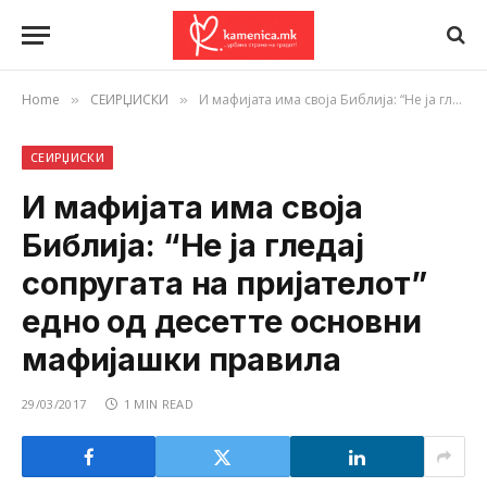
Home
СЕИРЏИСКИ
И мафијата има своја Библија: “Не ја гледај сопругата на пријателот” едно од десетте основни мафијашки правила
»
»
СЕИРЏИСКИ
И мафијата има своја
Библија: “Не ја гледај
сопругата на пријателот”
едно од десетте основни
мафијашки правила
29/03/2017
1 MIN READ