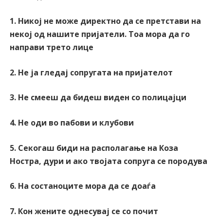
1. Никој не може директно да се претстави на
некој од нашите пријатели. Тоа мора да го
направи трето лице
2. Не ја гледај сопругата на пријателот
3. Не смееш да бидеш виден со полицајци
4. Не оди во пабови и клубови
5. Секогаш биди на располагање на Коза
Ностра, дури и ако твојата сопруга се породува
6. На состаноците мора да се доаѓа
7. Кон жените однесувај се со почит