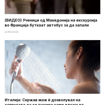
(ВИДЕО) Ученици од Македонија на екскурзија
во Франција буткаат автобус за да запали
22/05/2023
Италија: Скржав маж ѝ дозволувал на
сопругата да се тушира ​​само еднаш во