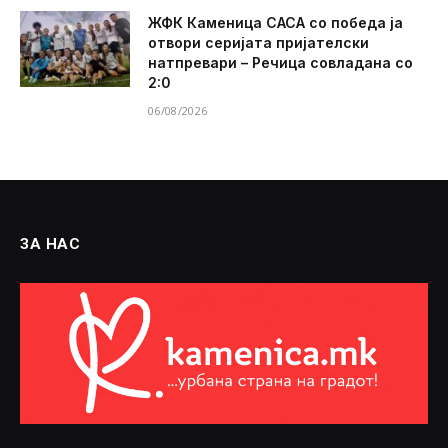
ЖФК Каменица САСА со победа ја
отвори серијата пријателски
натпревари – Речица совладана со
2:0
06/08/2026
ЗА НАС