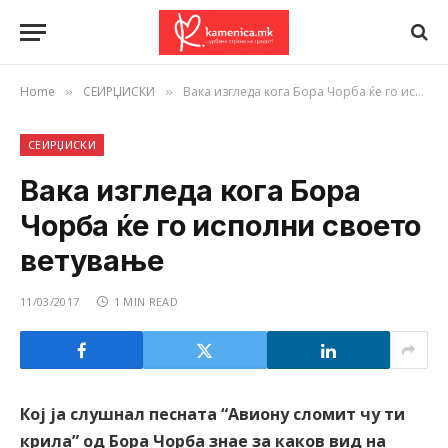
Home
СЕИРЏИСКИ
Вака изгледа кога Бора Чорба ќе го исполни своето ветување
»
»
СЕИРЏИСКИ
Вака изгледа кога Бора
Чорба ќе го исполни своето
ветување
11/03/2017
1 MIN READ
Кој ја слушнал песната “Авиону сломит чу ти
крила” од Бора Чорба знае за каков вид на