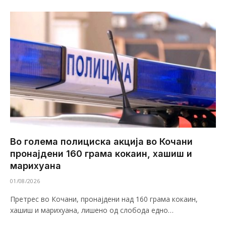
Во голема полициска акција во Кочани
пронајдени 160 грама кокаин, хашиш и
марихуана
01/08/2026
Претрес во Кочани, пронајдени над 160 грама кокаин,
хашиш и марихуана, лишено од слобода едно…