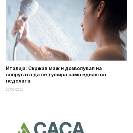
Италија: Скржав маж ѝ дозволувал на
сопругата да се тушира ​​само еднаш во
неделата
23/02/2023