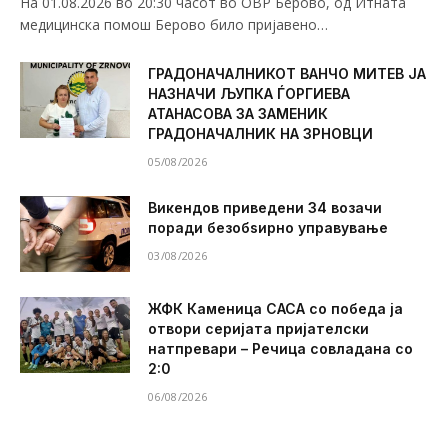
На 01.08.2026 во 20:30 часот во ОВР Берово, од Итната
медицинска помош Берово било пријавено…
ГРАДОНАЧАЛНИКОТ ВАНЧО МИТЕВ ЈА
НАЗНАЧИ ЉУПКА ЃОРГИЕВА
АТАНАСОВА ЗА ЗАМЕНИК
ГРАДОНАЧАЛНИК НА ЗРНОВЦИ
05/08/2026
Викендов приведени 34 возачи
поради безобѕирно управување
03/08/2026
ЖФК Каменица САСА со победа ја
отвори серијата пријателски
натпревари – Речица совладана со
2:0
06/08/2026