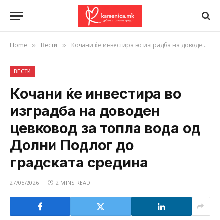
Home
Вести
Кочани ќе инвестира во изградба на доводен цевковод за топла вода од Долни Подлог до градската средина
»
»
ВЕСТИ
Кочани ќе инвестира во
изградба на доводен
цевковод за топла вода од
Долни Подлог до
градската средина
27/05/2026
2 MINS READ