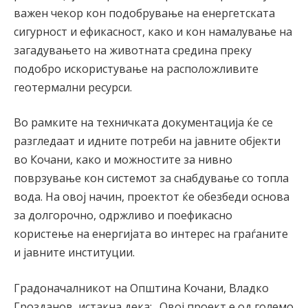
важен чекор кон подобрување на енергетската
сигурност и ефикасност, како и кон намалување на
загадувањето на животната средина преку
подобро искористување на расположливите
геотермални ресурси.
Во рамките на техничката документација ќе се
разгледаат и идните потреби на јавните објекти
во Кочани, како и можностите за нивно
поврзување кон системот за снабдување со топла
вода. На овој начин, проектот ќе обезбеди основа
за долгорочно, одржливо и поефикасно
користење на енергијата во интерес на граѓаните
и јавните институции.
Градоначалникот на Општина Кочани, Владко
Грозданов, истакна дека: „Овој проект е од големо