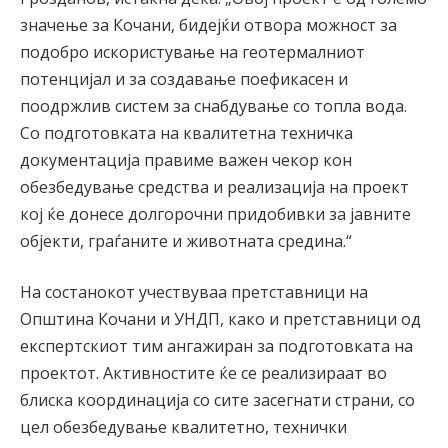
значење за Кочани, бидејќи отвора можност за
подобро искористување на геотермалниот
потенцијал и за создавање поефикасен и
поодржлив систем за снабдување со топла вода.
Со подготовката на квалитетна техничка
документација правиме важен чекор кон
обезбедување средства и реализација на проект
кој ќе донесе долгорочни придобивки за јавните
објекти, граѓаните и животната средина.“
На состанокот учествуваа претставници на
Општина Кочани и УНДП, како и претставници од
експертскиот тим ангажиран за подготовката на
проектот. Активностите ќе се реализираат во
блиска координација со сите засегнати страни, со
цел обезбедување квалитетно, технички