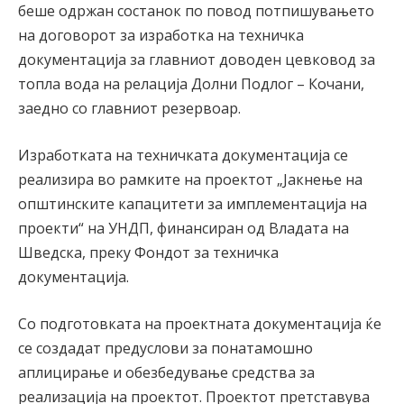
беше одржан состанок по повод потпишувањето
на договорот за изработка на техничка
документација за главниот доводен цевковод за
топла вода на релација Долни Подлог – Кочани,
заедно со главниот резервоар.
Изработката на техничката документација се
реализира во рамките на проектот „Јакнење на
општинските капацитети за имплементација на
проекти“ на УНДП, финансиран од Владата на
Шведска, преку Фондот за техничка
документација.
Со подготовката на проектната документација ќе
се создадат предуслови за понатамошно
аплицирање и обезбедување средства за
реализација на проектот. Проектот претставува