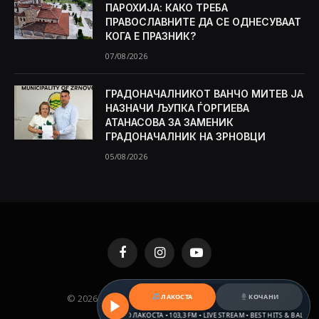
ПАРОХИЈА: КАКО ТРЕБА
ПРАВОСЛАВНИТЕ ДА СЕ ОДНЕСУВААТ
КОГА Е ПРАЗНИК?
07/08/2026
ГРАДОНАЧАЛНИКОТ ВАНЧО МИТЕВ ЈА
НАЗНАЧИ ЉУПКА ЃОРГИЕВА
АТАНАСОВА ЗА ЗАМЕНИК
ГРАДОНАЧАЛНИК НА ЗРНОВЦИ
05/08/2026
Facebook
Instagram
YouTube
© 2026 KAMENICA.MK. Designed by
MKNET
.
ЛАКОСТА
КОЧАНИ
РАДИО ЛАКОСТА • 103,3 FM • LIVE STREAM • BEST HITS & BALKAN BEATS