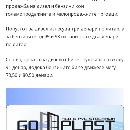
продажба на дизел и бензини кон
големопродажните и малопродажните трговци.
Попустот за дизел изнесува три денари по литар, а
за бензините од 95 и 98 октани тоа е два денари
по литар.
Со ова, цената на дизелот би се спуштила на околу
91 денар, додека бензините би се движеле меѓу
78,50 и 80,50 денари.