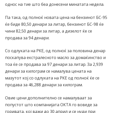
однос на тие што беа донесени минатата недела.
Па така, од полноќ новата цена на бензинот БС-95
ќе биде 80,50 денари за литар, бензинот БС-98 ќе
чини 82,50 денари за литар, а дизелот ќе се
продава за 94 денари.
Со одлуката на РКЕ, од полноќ за половина денар
поскапува екстралесното масло за домаќинство и
тоа ќе се продава за 97 денари за литар. За 2,939
денари за килограм се намалува цената на
мазутот кој со одлуката на РКЕ од полноќ ќе се
продава за 46,288 денари за килограм.
Овие цени дополнително се намалуваат за
попустот што компанијата ОКТА го воведе за
горивата, кој важи до 30 април и се нуди при