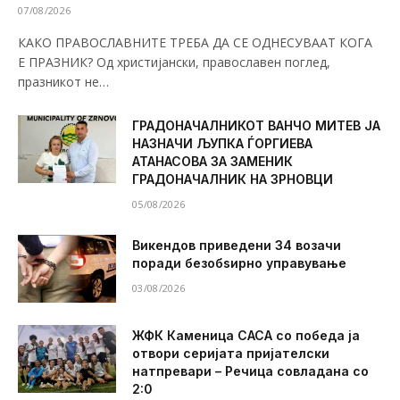
07/08/2026
КАКО ПРАВОСЛАВНИТЕ ТРЕБА ДА СЕ ОДНЕСУВААТ КОГА
Е ПРАЗНИК? Од христијански, православен поглед,
празникот не…
ГРАДОНАЧАЛНИКОТ ВАНЧО МИТЕВ ЈА
НАЗНАЧИ ЉУПКА ЃОРГИЕВА
АТАНАСОВА ЗА ЗАМЕНИК
ГРАДОНАЧАЛНИК НА ЗРНОВЦИ
05/08/2026
Викендов приведени 34 возачи
поради безобѕирно управување
03/08/2026
ЖФК Каменица САСА со победа ја
отвори серијата пријателски
натпревари – Речица совладана со
2:0