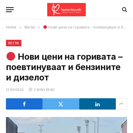
Home
Вести
Нови цени на горивата – поевтинуваат и бензините и дизелот
»
»
ВЕСТИ
Нови цени на горивата –
поевтинуваат и бензините
и дизелот
21/04/2026
2 MINS READ