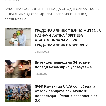
07/08/2026
КАКО ПРАВОСЛАВНИТЕ ТРЕБА ДА СЕ ОДНЕСУВААТ КОГА
Е ПРАЗНИК? Од христијански, православен поглед,
празникот не…
ГРАДОНАЧАЛНИКОТ ВАНЧО МИТЕВ ЈА
НАЗНАЧИ ЉУПКА ЃОРГИЕВА
АТАНАСОВА ЗА ЗАМЕНИК
ГРАДОНАЧАЛНИК НА ЗРНОВЦИ
05/08/2026
Викендов приведени 34 возачи
поради безобѕирно управување
03/08/2026
ЖФК Каменица САСА со победа ја
отвори серијата пријателски
натпревари – Речица совладана со
2:0