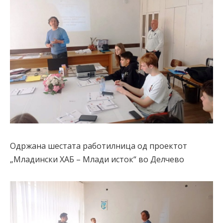
Одржана шестата работилница од проектот
„Младински ХАБ – Млади исток“ во Делчево