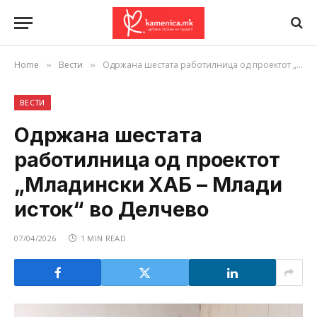
Home
Вести
Одржана шестата работилница од проектот „Младински ХАБ – Млади исток“ во Делчево
»
»
ВЕСТИ
Одржана шестата
работилница од проектот
„Младински ХАБ – Млади
исток“ во Делчево
07/04/2026
1 MIN READ