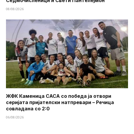
Седмочисленици и Свети Пантелејмон
08/08/2026
ЖФК Каменица САСА со победа ја отвори
серијата пријателски натпревари – Речица
совладана со 2:0
06/08/2026