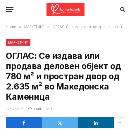
Home
МАРКЕТИНГ
ОГЛАС: Се издава или продава деловен објект од 780 м² и простран двор од 2.635 м² во Македонска Каменица
»
»
МАРКЕТИНГ
ОГЛАС: Се издава или
продава деловен објект од
780 м² и простран двор од
2.635 м² во Македонска
Каменица
27/10/2025
1 MIN READ