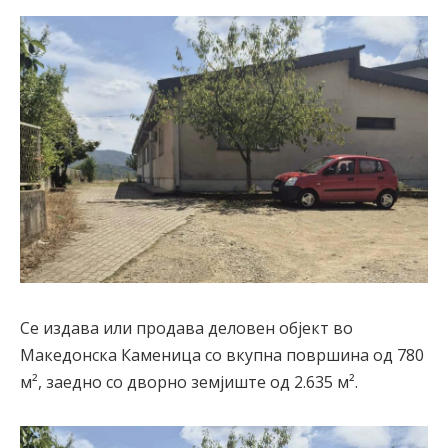
Се издава или продава деловен објект во
Македонска Каменица со вкупна површина од 780
м², заедно со дворно земјиште од 2.635 м².