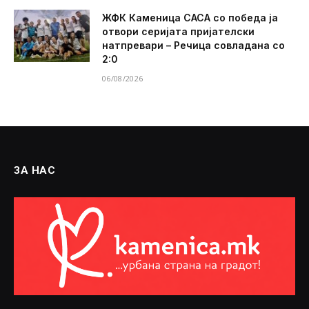
ЖФК Каменица САСА со победа ја
отвори серијата пријателски
натпревари – Речица совладана со
2:0
06/08/2026
ЗА НАС