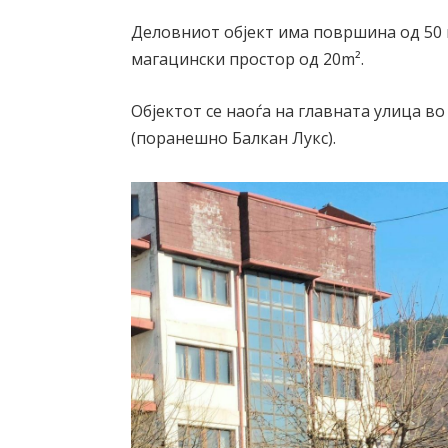
Деловниот објект има површина од 50 m
магацински простор од 20m².
Објектот се наоѓа на главната улица 
(поранешно Балкан Лукс).